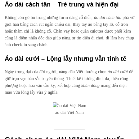
Áo dài cách tân – Trẻ trung và hiện đại
Không còn gò bó trong những form dáng cổ điển,
áo dài cách tân
phá vỡ
giới hạn bằng cách rút ngắn chiều dài, thay tay áo bằng tay lỡ, cổ tròn
hoặc thậm chí là không cổ. Chân váy hoặc quần culottes được phối kèm
cũng là điểm nhấn độc đáo giúp nàng tự tin diện đi chơi, đi làm hay chụp
ảnh check-in sang chảnh.
Áo dài cưới – Lộng lẫy nhưng vẫn tinh tế
Ngày trọng đại của đời người, nàng dâu Việt thường chọn
áo dài cưới
để
giữ trọn vẹn bản sắc truyền thống. Thiết kế thường đính đá, thêu rồng
phượng hoặc hoa văn cầu kỳ, kết hợp cùng
khăn đóng
mang đến diện
mạo vừa lộng lẫy vừa ý nghĩa.
áo dài Việt Nam