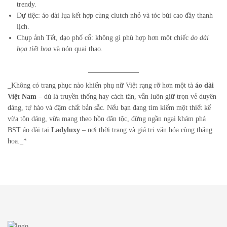
trendy.
Dự tiệc: áo dài lụa kết hợp cùng clutch nhỏ và tóc búi cao đầy thanh
lịch.
Chụp ảnh Tết, dạo phố cổ: không gì phù hợp hơn một chiếc
áo dài
họa tiết hoa
và nón quai thao.
_
Không có trang phục nào khiến phụ nữ Việt rạng rỡ hơn một tà
áo dài
Việt Nam
– dù là truyền thống hay cách tân, vẫn luôn giữ trọn vẻ duyên
dáng, tự hào và đậm chất bản sắc. Nếu bạn đang tìm kiếm một thiết kế
vừa tôn dáng, vừa mang theo hồn dân tộc, đừng ngần ngại khám phá
BST áo dài tại
Ladyluxy
– nơi thời trang và giá trị văn hóa cùng thăng
hoa._*