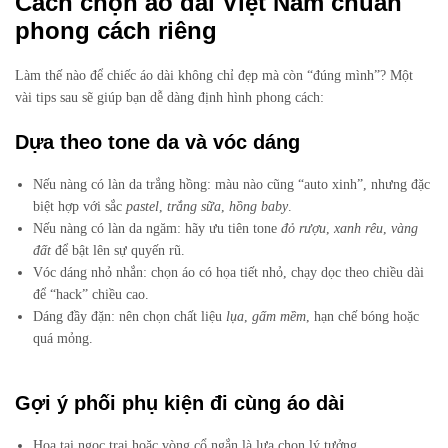
Cách chọn áo dài Việt Nam chuẩn
phong cách riêng
Làm thế nào để chiếc áo dài không chỉ đẹp mà còn “đúng mình”? Một
vài tips sau sẽ giúp bạn dễ dàng định hình phong cách:
Dựa theo tone da và vóc dáng
Nếu nàng có làn da trắng hồng: màu nào cũng “auto xinh”, nhưng đặc
biệt hợp với sắc
pastel
,
trắng sữa
,
hồng baby
.
Nếu nàng có làn da ngăm: hãy ưu tiên tone
đỏ rượu
,
xanh rêu
,
vàng
đất
để bật lên sự quyến rũ.
Vóc dáng nhỏ nhắn: chọn áo có họa tiết nhỏ, chạy dọc theo chiều dài
để “hack” chiều cao.
Dáng đầy đặn: nên chọn chất liệu
lụa
,
gấm mềm
, hạn chế bóng hoặc
quá mỏng.
Gợi ý phối phụ kiện đi cùng áo dài
Hoa tai ngọc trai hoặc vòng cổ ngắn là lựa chọn lý tưởng.