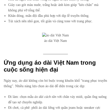
Giày cao gót màu nude, trắng hoặc ánh kim giúp “kéo chân” mà
không phá vỡ tổng thể.
Khăn đóng, mấn đội đầu phù hợp với dịp lễ truyền thống.
Túi xách nên nhỏ gọn, tối giản và cùng tone với trang phục.
áo dài Việt Nam
Ứng dụng áo dài Việt Nam trong
cuộc sống hiện đại
Ngày nay,
áo dài
không còn bó buộc trong khuôn khổ “trang phục truyền
thống”. Nhiều nàng lựa chọn áo dài để diện trong các dịp:
Đi làm: chọn mẫu
áo dài cách tân
với chân váy midi, quần ống suông
để tạo sự chuyên nghiệp.
Đi chơi, cà phê: phối áo dài lửng với quần jeans hoặc sneaker cực