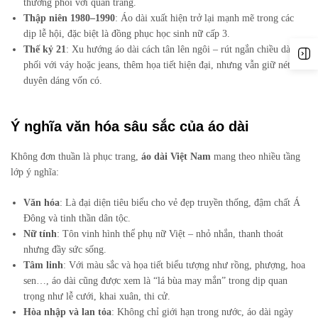
thường phối với quần trắng.
Thập niên 1980–1990
: Áo dài xuất hiện trở lại mạnh mẽ trong các
dịp lễ hội, đặc biệt là đồng phục học sinh nữ cấp 3.
Thế kỷ 21
: Xu hướng áo dài cách tân lên ngôi – rút ngắn chiều dài,
phối với váy hoặc jeans, thêm họa tiết hiện đại, nhưng vẫn giữ nét
duyên dáng vốn có.
Ý nghĩa văn hóa sâu sắc của áo dài
Không đơn thuần là phục trang,
áo dài Việt Nam
mang theo nhiều tầng
lớp ý nghĩa:
Văn hóa
: Là đại diện tiêu biểu cho vẻ đẹp truyền thống, đậm chất Á
Đông và tinh thần dân tộc.
Nữ tính
: Tôn vinh hình thể phụ nữ Việt – nhỏ nhắn, thanh thoát
nhưng đầy sức sống.
Tâm linh
: Với màu sắc và họa tiết biểu tượng như rồng, phượng, hoa
sen…, áo dài cũng được xem là “lá bùa may mắn” trong dịp quan
trọng như lễ cưới, khai xuân, thi cử.
Hòa nhập và lan tỏa
: Không chỉ giới hạn trong nước, áo dài ngày