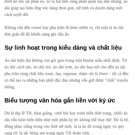
thiết kế ôm sát phần eo, xẻ tà hai bên cùng phần quần lụa nhẹ nhàng, áo
dài giúp tạo hiệu ứng vóc dáng thon gọn, nữ tính và duyên dáng một
cách tuyệt đối.
Không cần đến corset hay phụ kiện đi kèm rườm rà, chỉ một tà áo dài
đơn giản đã đủ khiến nàng ghi dấu ấn.
Sự linh hoạt trong kiểu dáng và chất liệu
Áo dài hiện đại không còn gói gọn trong một khuôn mẫu nhất định. Từ
áo dài cách tân
,
áo dài ren
,
áo dài trơn
,
áo dài họa tiết
cho đến áo dài
pha trộn cùng chất liệu
voan
,
lụa
,
organza
, thậm chí là
linen
– tất cả đều
có thể tạo ra những bản phối độc đáo nhưng vẫn giữ được “chất” truyền
thống.
Biểu tượng văn hóa gắn liền với ký ức
Dù là dịp lễ Tết, khai giảng, cưới hỏi hay trình diễn thời trang, chiếc áo
dài vẫn luôn hiện diện như một phần ký ức không thể thay thế. Đó là bộ
đồng phục trắng trong veo thời nữ sinh, là tà áo đỏ trong ngày vu quy
rạng rỡ, là sắc hồng sen trong ngày Tết đoàn viên…