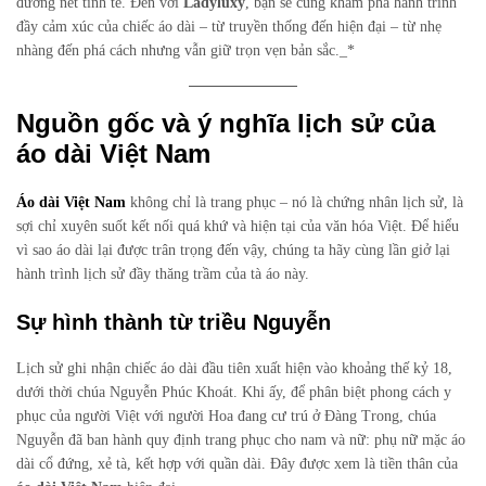
đường nét tinh tế. Đến với
Ladyluxy
, bạn sẽ cùng khám phá hành trình
đầy cảm xúc của chiếc áo dài – từ truyền thống đến hiện đại – từ nhẹ
nhàng đến phá cách nhưng vẫn giữ trọn vẹn bản sắc._*
Nguồn gốc và ý nghĩa lịch sử của
áo dài Việt Nam
Áo dài Việt Nam
không chỉ là trang phục – nó là chứng nhân lịch sử, là
sợi chỉ xuyên suốt kết nối quá khứ và hiện tại của văn hóa Việt. Để hiểu
vì sao áo dài lại được trân trọng đến vậy, chúng ta hãy cùng lần giở lại
hành trình lịch sử đầy thăng trầm của tà áo này.
Sự hình thành từ triều Nguyễn
Lịch sử ghi nhận chiếc áo dài đầu tiên xuất hiện vào khoảng thế kỷ 18,
dưới thời chúa Nguyễn Phúc Khoát. Khi ấy, để phân biệt phong cách y
phục của người Việt với người Hoa đang cư trú ở Đàng Trong, chúa
Nguyễn đã ban hành quy định trang phục cho nam và nữ: phụ nữ mặc áo
dài cổ đứng, xẻ tà, kết hợp với quần dài. Đây được xem là tiền thân của