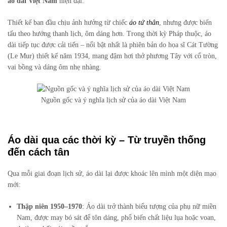
áo dài Việt Nam
hiện đại.
Thiết kế ban đầu chịu ảnh hưởng từ chiếc
áo tứ thân
, nhưng được biến
tấu theo hướng thanh lịch, ôm dáng hơn. Trong thời kỳ Pháp thuộc, áo
dài tiếp tục được cải tiến – nổi bật nhất là phiên bản do họa sĩ Cát Tường
(Le Mur) thiết kế năm 1934, mang đậm hơi thở phương Tây với cổ tròn,
vai bồng và dáng ôm nhẹ nhàng.
Nguồn gốc và ý nghĩa lịch sử của áo dài Việt Nam
Áo dài qua các thời kỳ – Từ truyền thống
đến cách tân
Qua mỗi giai đoạn lịch sử, áo dài lại được khoác lên mình một diện mạo
mới:
Thập niên 1950–1970
: Áo dài trở thành biểu tượng của phụ nữ miền
Nam, được may bó sát để tôn dáng, phổ biến chất liệu lụa hoặc voan,