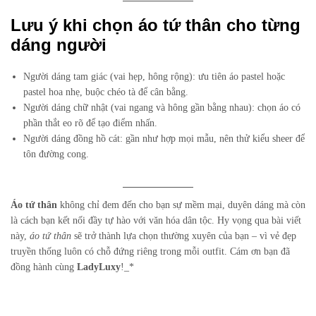
Lưu ý khi chọn áo tứ thân cho từng
dáng người
Người dáng tam giác (vai hẹp, hông rộng): ưu tiên áo pastel hoặc
pastel hoa nhẹ, buộc chéo tà để cân bằng.
Người dáng chữ nhật (vai ngang và hông gần bằng nhau): chọn áo có
phần thắt eo rõ để tạo điểm nhấn.
Người dáng đồng hồ cát: gần như hợp mọi mẫu, nên thử kiểu sheer để
tôn đường cong.
Áo tứ thân
không chỉ đem đến cho bạn sự mềm mại, duyên dáng mà còn
là cách bạn kết nối đầy tự hào với văn hóa dân tộc. Hy vọng qua bài viết
này,
áo tứ thân
sẽ trở thành lựa chọn thường xuyên của bạn – vì vẻ đẹp
truyền thống luôn có chỗ đứng riêng trong mỗi outfit. Cám ơn bạn đã
đồng hành cùng
LadyLuxy
!_*