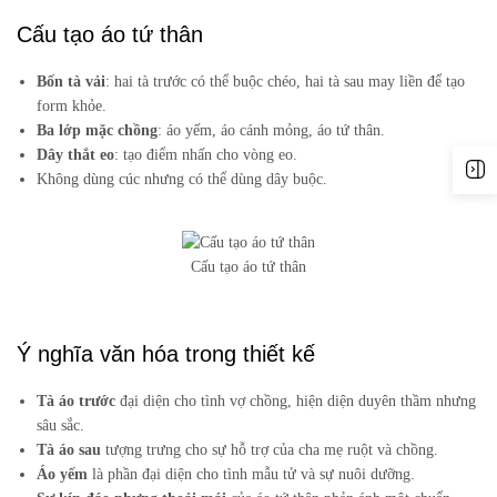
Cấu tạo áo tứ thân
Bốn tà vải
: hai tà trước có thể buộc chéo, hai tà sau may liền để tạo
form khỏe.
Ba lớp mặc chồng
: áo yếm, áo cánh mỏng, áo tứ thân.
Dây thắt eo
: tạo điểm nhấn cho vòng eo.
Không dùng cúc nhưng có thể dùng dây buộc.
Cấu tạo áo tứ thân
Ý nghĩa văn hóa trong thiết kế
Tà áo trước
đại diện cho tình vợ chồng, hiện diện duyên thầm nhưng
sâu sắc.
Tà áo sau
tượng trưng cho sự hỗ trợ của cha mẹ ruột và chồng.
Áo yếm
là phần đại diện cho tình mẫu tử và sự nuôi dưỡng.