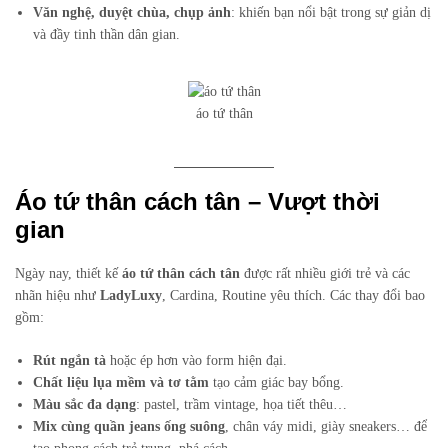
Văn nghệ, duyệt chùa, chụp ảnh
: khiến bạn nổi bật trong sự giản dị
và đầy tinh thần dân gian.
áo tứ thân
Áo tứ thân cách tân – Vượt thời
gian
Ngày nay, thiết kế
áo tứ thân cách tân
được rất nhiều giới trẻ và các
nhãn hiệu như
LadyLuxy
, Cardina, Routine yêu thích. Các thay đổi bao
gồm:
Rút ngắn tà
hoặc ép hơn vào form hiện đại.
Chất liệu lụa mềm và tơ tằm
tạo cảm giác bay bổng.
Màu sắc đa dạng
: pastel, trầm vintage, họa tiết thêu…
Mix cùng quần jeans ống suông
, chân váy midi, giày sneakers… để