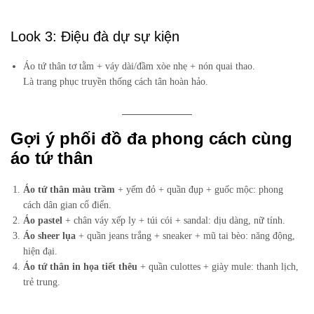
Look 3: Điệu đà dự sự kiện
Áo tứ thân tơ tằm + váy dài/đầm xòe nhẹ + nón quai thao.
Là trang phục truyền thống cách tân hoàn hảo.
Gợi ý phối đồ đa phong cách cùng
áo tứ thân
Áo tứ thân màu trầm
+ yếm đỏ + quần đụp + guốc mộc: phong
cách dân gian cổ điển.
Áo pastel
+ chân váy xếp ly + túi cói + sandal: dịu dàng, nữ tính.
Áo sheer lụa
+ quần jeans trắng + sneaker + mũ tai bèo: năng động,
hiện đại.
Áo tứ thân in họa tiết thêu
+ quần culottes + giày mule: thanh lịch,
trẻ trung.