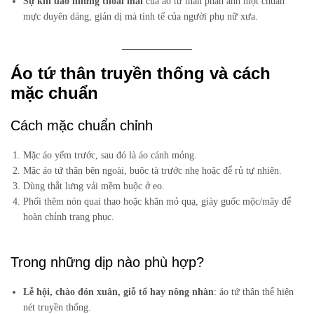
Sự kín đáo nhưng thoải mái
của áo tứ thân phản ánh một chuẩn
mực duyên dáng, giản dị mà tinh tế của người phụ nữ xưa.
Áo tứ thân truyền thống và cách
mặc chuẩn
Cách mặc chuẩn chỉnh
Mặc áo yếm trước, sau đó là áo cánh mỏng.
Mặc áo tứ thân bên ngoài, buộc tà trước nhẹ hoặc để rủ tự nhiên.
Dùng thắt lưng vải mềm buộc ở eo.
Phối thêm nón quai thao hoặc khăn mỏ quạ, giày guốc mộc/mây để
hoàn chỉnh trang phục.
Trong những dịp nào phù hợp?
Lễ hội, chào đón xuân, giỗ tổ hay nông nhàn
: áo tứ thân thể hiện
nét truyền thống.