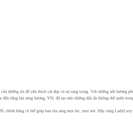
mỹ
phẩm
cao
cấp.
của những tín đồ yêu thích cái đẹp và sự sang trọng. Với những nốt hương phứ
ai đến từng làn sóng hương, YSL đã tạo nên những dấu ấn không thể quên tron
SL chính hãng có thể giúp bạn tỏa sáng mọi lúc, mọi nơi. Hãy cùng LadyLux