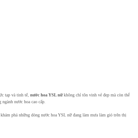
c tạp và tinh tế,
nước hoa YSL nữ
không chỉ tôn vinh vẻ đẹp mà còn thể
g ngành nước hoa cao cấp.
y khám phá những dòng nước hoa YSL nữ đang làm mưa làm gió trên thị