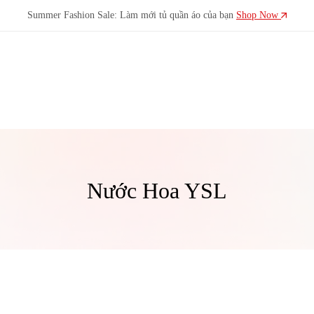
Summer Fashion Sale: Làm mới tủ quần áo của bạn
Shop Now
LADYLUXY
LadyLuxy
ra
đời
để
tôn
Nước Hoa YSL
vinh
nét
đẹp
hiện
đại
của
phái
nữ,