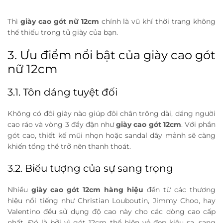
Thì
giày cao gót nữ 12cm
chính là vũ khí thời trang không
thể thiếu trong tủ giày của bạn.
3. Ưu điểm nổi bật của giày cao gót
nữ 12cm
3.1. Tôn dáng tuyệt đối
Không có đôi giày nào giúp đôi chân trông dài, dáng người
cao ráo và vòng 3 đầy đặn như
giày cao gót 12cm
. Với phần
gót cao, thiết kế mũi nhọn hoặc sandal dây mảnh sẽ càng
khiến tổng thể trở nên thanh thoát.
3.2. Biểu tượng của sự sang trọng
Nhiều
giày cao gót 12cm hàng hiệu
đến từ các thương
hiệu nổi tiếng như Christian Louboutin, Jimmy Choo, hay
Valentino đều sử dụng độ cao này cho các dòng cao cấp
nhất. Đó là bởi vì gót 12cm thể hiện vẻ đẹp kiêu sa, sang