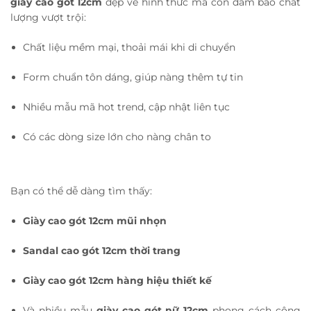
giày cao gót 12cm
đẹp về hình thức mà còn đảm bảo chất
lượng vượt trội:
Chất liệu mềm mại, thoải mái khi di chuyển
Form chuẩn tôn dáng, giúp nàng thêm tự tin
Nhiều mẫu mã hot trend, cập nhật liên tục
Có các dòng size lớn cho nàng chân to
Bạn có thể dễ dàng tìm thấy:
Giày cao gót 12cm mũi nhọn
Sandal cao gót 12cm thời trang
Giày cao gót 12cm hàng hiệu thiết kế
Và nhiều mẫu
giày cao gót nữ 12cm
phong cách công