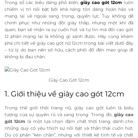
Trong số các kiểu dáng phổ biến,
giày cao gót 12cm
luôn
chiếm vị trí nổi bật bởi khả năng tôn dáng hoàn hảo và
mang lại vẻ ngoài sang trọng, quyền lực. Tuy không dễ
chinh phục như những đôi giày thấp, nhưng một khi đã
quen, bạn sẽ nhận ra sự cuốn hút và tự tin mà đôi cao gót
12 phân mang lại là không gì sánh được. Hãy cùng khám
phá chi tiết về giày cao gót nữ 12cm trong bài viết dưới đây
– từ lý do bạn nên sở hữu, cách phối đồ đến mẹo giúp đi
không bị đau chân.
Giày Cao Gót 12cm
1. Giới thiệu về giày cao gót 12cm
Trong thế giới thời trang nữ, giày cao gót luôn là biểu
tượng của sự quyến rũ và sang trọng. Trong đó,
giày cao
gót 12cm
là một lựa chọn đậm chất thời trang dành cho
những quý cô yêu thích sự nổi bật và thần thái cuốn hút.
Dù có phần “kén chân”, nhưng với thiết kế tinh tế và chất