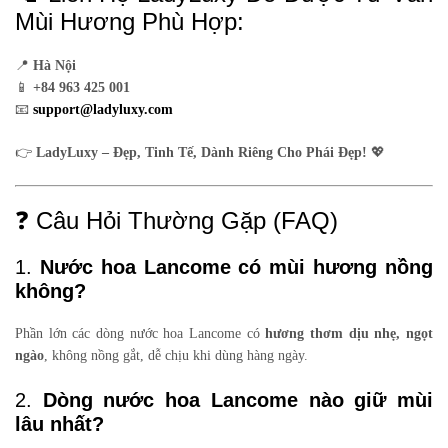
Mùi Hương Phù Hợp:
📍
Hà Nội
📱
+84 963 425 001
📧
support@ladyluxy.com
👉
LadyLuxy – Đẹp, Tinh Tế, Dành Riêng Cho Phái Đẹp!
💖
❓ Câu Hỏi Thường Gặp (FAQ)
1.
Nước hoa Lancome có mùi hương nồng
không?
Phần lớn các dòng nước hoa Lancome có
hương thơm dịu nhẹ, ngọt
ngào
, không nồng gắt, dễ chịu khi dùng hàng ngày.
2.
Dòng nước hoa Lancome nào giữ mùi
lâu nhất?