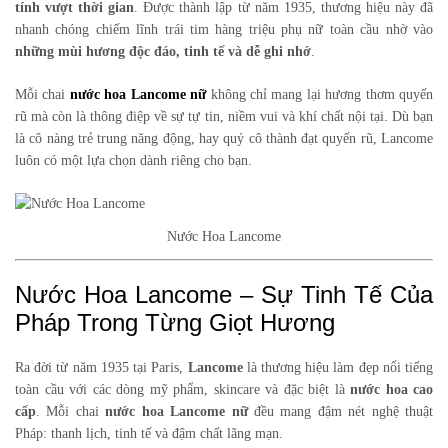
tính vượt thời gian
. Được thành lập từ năm 1935, thương hiệu này đã
nhanh chóng chiếm lĩnh trái tim hàng triệu phụ nữ toàn cầu nhờ vào
những mùi hương độc đáo, tinh tế và dễ ghi nhớ
.
Mỗi chai
nước hoa Lancome nữ
không chỉ mang lại hương thơm quyến
rũ mà còn là thông điệp về sự tự tin, niềm vui và khí chất nội tại. Dù bạn
là cô nàng trẻ trung năng động, hay quý cô thành đạt quyến rũ, Lancome
luôn có một lựa chọn dành riêng cho bạn.
Nước Hoa Lancome
Nước Hoa Lancome – Sự Tinh Tế Của
Pháp Trong Từng Giọt Hương
Ra đời từ năm 1935 tại Paris,
Lancome
là thương hiệu làm đẹp nổi tiếng
toàn cầu với các dòng mỹ phẩm, skincare và đặc biệt là
nước hoa cao
cấp
. Mỗi chai
nước hoa Lancome nữ
đều mang đậm nét nghệ thuật
Pháp: thanh lịch, tinh tế và đậm chất lãng mạn.