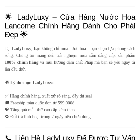
🌟 LadyLuxy – Cửa Hàng Nước Hoa
Lancome Chính Hãng Dành Cho Phái
Đẹp 🌟
Tại
LadyLuxy
, bạn không chỉ mua nước hoa – bạn chọn lựa phong cách
sống. Chúng tôi mang đến trải nghiệm mua sắm đẳng cấp, sản phẩm
100% chính hãng
và mùi hương đậm chất Pháp mà bạn sẽ yêu ngay từ
lần đầu thử.
🎁
Lý do chọn LadyLuxy:
✅ Hàng chính hãng, xuất xứ rõ ràng, đầy đủ seal
🚚 Freeship toàn quốc đơn từ 599.000đ
💝 Tặng quà mẫu thử cao cấp kèm theo
🔁 Đổi trả linh hoạt trong 7 ngày nếu chưa dùng
📞 Liên Hệ LadyLuxy Để Được Tư Vấn