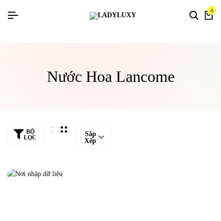
0
Nước Hoa Lancome
BỘ
Sắp
LỌC
Xếp