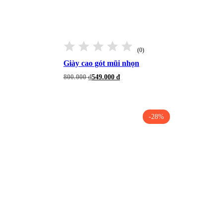
(0)
Giày cao gót mũi nhọn
Giá
Giá
800.000
₫
549.000
₫
gốc
hiện
là:
tại
800.000 ₫.
là:
549.000 ₫.
-28%