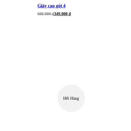
Giày cao gót 4
Giá
Giá
600.000
₫
349.000
₫
gốc
hiện
là:
tại
600.000 ₫.
là:
349.000 ₫.
Hết Hàng