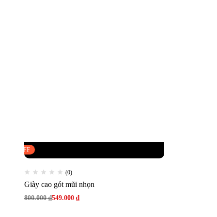
FLASH SALE
31% OFF
(0)
Giày cao gót mũi nhọn
800.000
₫
549.000
₫