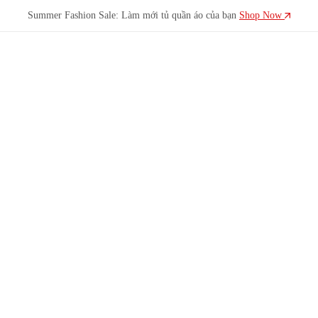
Summer Fashion Sale: Làm mới tủ quần áo của bạn
Shop Now
LADYLUXY
LadyLuxy
ra
đời
để
tôn
vinh
nét
đẹp
hiện
đại
của
phái
nữ,