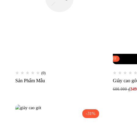
FLASH SA
(0)
Sản Phẩm Mẫu
Giày cao gó
600.000
₫
349
-31%