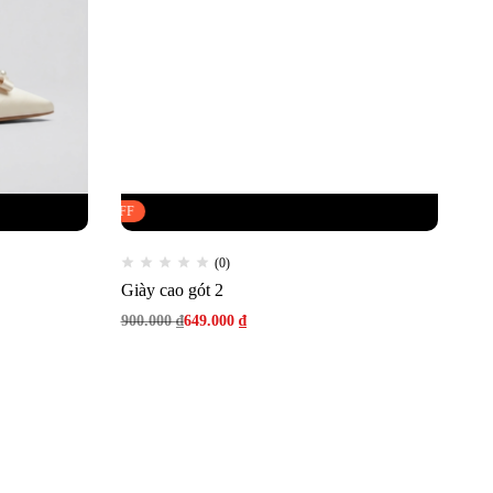
FLASH SALE
28% OFF
(0)
Giày cao gót 2
900.000
₫
649.000
₫