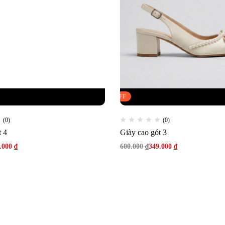
LE
42% OFF
FLASH SALE
42% OFF
(0)
(0)
t 4
Giày cao gót 3
.000
₫
600.000
₫
349.000
₫