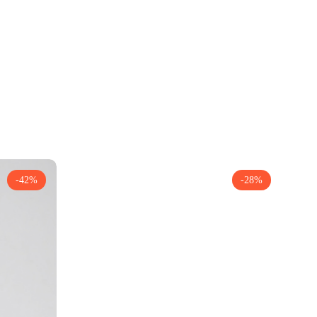
-42%
-28%