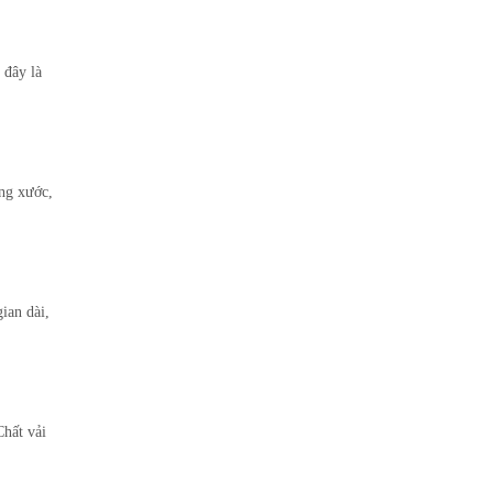
 đây là
ống xước,
ian dài,
Chất vải