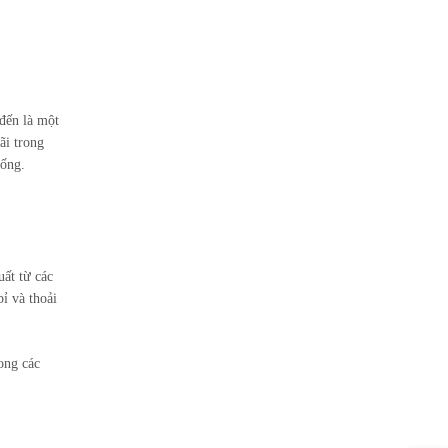
đến là một
ãi trong
sống.
uất từ các
ỉ và thoải
ong các