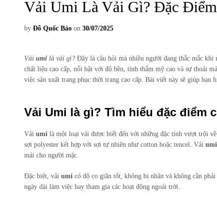
Vải Umi Là Vải Gì? Đặc Điể
by
Đỗ Quốc Bảo
on
30/07/2025
Vải
umi
là vải gì?
Đây là câu hỏi mà nhiều người đang thắc mắc khi n
chất liệu cao cấp, nổi bật với độ bền, tính thẩm mỹ cao và sự thoải m
việc sản xuất trang phục thời trang cao cấp. Bài viết này sẽ giúp bạn 
Vải Umi là gì? Tìm hiểu đặc điểm c
Vải
umi
là một loại vải được biết đến với những đặc tính vượt trội v
sợi polyester kết hợp với sợi tự nhiên như cotton hoặc tencel. Vải
umi
mái cho người mặc.
Đặc biệt, vải
umi
có độ co giãn tốt, không bị nhăn và không cần phải 
ngày dài làm việc hay tham gia các hoạt động ngoài trời.