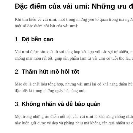
Đặc điểm của vải umi: Những ưu đ
Khi tìm hiểu về
vải umi
, một trong những yếu tố quan trọng mà người
một số đặc điểm nổi bật của
vải umi
:
1.
Độ bền cao
Vải
umi
được sản xuất từ sợi tổng hợp kết hợp với các sợi tự nhiên, 
chống mài mòn rất tốt, giúp sản phẩm làm từ vải umi có tuổi thọ lâu d
2.
Thấm hút mồ hôi tốt
Mặc dù là chất liệu tổng hợp, nhưng
vải umi
lại có khả năng thấm hút
đặc biệt là trong những ngày hè nóng nực.
3.
Không nhăn và dễ bảo quản
Một trong những ưu điểm nổi bật của
vải umi
là khả năng chống nhăn
này luôn giữ được vẻ đẹp và phẳng phiu mà không cần quá nhiều sự 