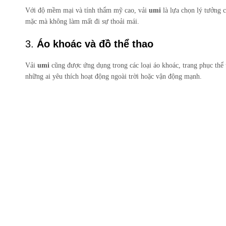
Với độ mềm mại và tính thẩm mỹ cao, vải
umi
là lựa chọn lý tưởng c
mặc mà không làm mất đi sự thoải mái.
3.
Áo khoác và đồ thể thao
Vải
umi
cũng được ứng dụng trong các loại áo khoác, trang phục thể 
những ai yêu thích hoạt động ngoài trời hoặc vận động mạnh.