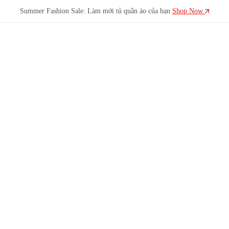
Summer Fashion Sale: Làm mới tủ quần áo của bạn
Shop Now
LADYLUXY
LadyLuxy
ra
đời
để
tôn
vinh
nét
đẹp
hiện
đại
của
phái
nữ,