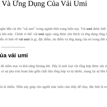
mỹ
m Và Ứng Dụng Của Vải Umi
phẩm
cao
cấp.
ghe đến cái tên “vải umi” trong ngành thời trang hiện nay. Vải
umi
được biết 
ái khi mặc. Chính vì thế, vải
umi
ngày càng được yêu thích và ứng dụng rộng r
hiểu rõ hơn về
vải umi
là gì, đặc điểm, ưu điểm và ứng dụng của nó trong đời 
ủa vải umi
ề độ mềm mại và khả năng thoáng khí. Đây là một loại vải tổng hợp được sản x
có sự pha trộn hoàn hảo giữa chất liệu tổng hợp và tự nhiên, mang lại sự bền b
là ủi nhiều. Điều này giúp cho người mặc luôn cảm thấy dễ chịu, đặc biệt là tr