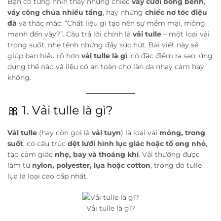
Bạn có từng nhìn thấy những chiếc
váy cưới bồng bềnh
,
váy công chúa nhiều tầng
, hay những
chiếc nơ tóc điệu
đà
và thắc mắc: “Chất liệu gì tạo nên sự mềm mại, mỏng
manh đến vậy?”. Câu trả lời chính là
vải tulle
– một loại vải
trong suốt, nhẹ tênh nhưng đầy sức hút. Bài viết này sẽ
giúp bạn hiểu rõ hơn
vải tulle là gì
, có đặc điểm ra sao, ứng
dụng thế nào và liệu có an toàn cho làn da nhạy cảm hay
không.
🎀 1. Vải tulle là gì?
Vải tulle
(hay còn gọi là
vải tuyn
) là loại vải
mỏng, trong
suốt
, có cấu trúc
dệt lưới hình lục giác hoặc tổ ong nhỏ
,
tạo cảm giác
nhẹ, bay và thoáng khí
. Vải thường được
làm từ
nylon, polyester, lụa hoặc cotton
, trong đó tulle
lụa là loại cao cấp nhất.
Vải tulle là gì?