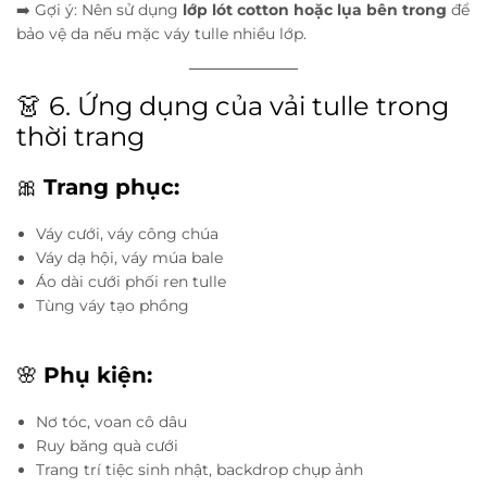
➡️ Gợi ý: Nên sử dụng
lớp lót cotton hoặc lụa bên trong
để
bảo vệ da nếu mặc váy tulle nhiều lớp.
👗 6. Ứng dụng của vải tulle trong
thời trang
🎀
Trang phục:
Váy cưới, váy công chúa
Váy dạ hội, váy múa bale
Áo dài cưới phối ren tulle
Tùng váy tạo phồng
🌸
Phụ kiện:
Nơ tóc, voan cô dâu
Ruy băng quà cưới
Trang trí tiệc sinh nhật, backdrop chụp ảnh