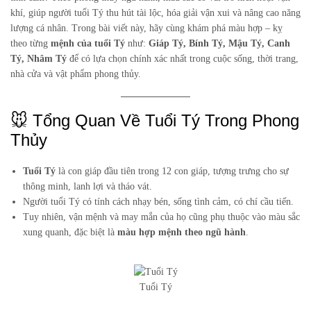
khí, giúp người tuổi Tý thu hút tài lộc, hóa giải vận xui và nâng cao năng
lượng cá nhân. Trong bài viết này, hãy cùng khám phá màu hợp – kỵ
theo từng
mệnh của tuổi Tý
như:
Giáp Tý, Bính Tý, Mậu Tý, Canh
Tý, Nhâm Tý
để có lựa chọn chính xác nhất trong cuộc sống, thời trang,
nhà cửa và vật phẩm phong thủy.
🐭 Tổng Quan Về Tuổi Tý Trong Phong
Thủy
Tuổi Tý
là con giáp đầu tiên trong 12 con giáp, tượng trưng cho sự
thông minh, lanh lợi và tháo vát.
Người tuổi Tý có tính cách nhạy bén, sống tình cảm, có chí cầu tiến.
Tuy nhiên, vận mệnh và may mắn của họ cũng phụ thuộc vào màu sắc
xung quanh, đặc biệt là
màu hợp mệnh theo ngũ hành
.
Tuổi Tý