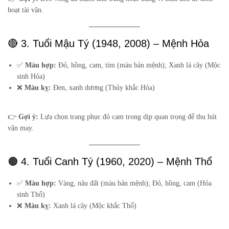
hoạt tài vận.
🔴 3. Tuổi Mậu Tý (1948, 2008) – Mệnh Hỏa
✅
Màu hợp:
Đỏ, hồng, cam, tím (màu bản mệnh); Xanh lá cây (Mộc
sinh Hỏa)
❌
Màu kỵ:
Đen, xanh dương (Thủy khắc Hỏa)
👉
Gợi ý:
Lựa chọn trang phục đỏ cam trong dịp quan trọng để thu hút
vận may.
🟤 4. Tuổi Canh Tý (1960, 2020) – Mệnh Thổ
✅
Màu hợp:
Vàng, nâu đất (màu bản mệnh); Đỏ, hồng, cam (Hỏa
sinh Thổ)
❌
Màu kỵ:
Xanh lá cây (Mộc khắc Thổ)