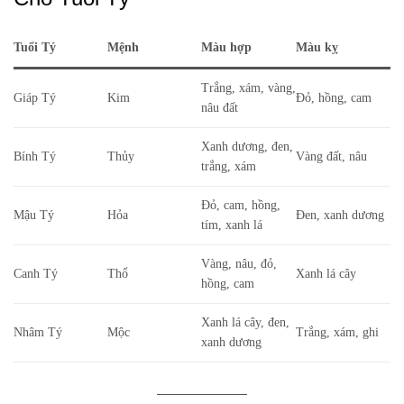
Tuổi Tý
Mệnh
Màu hợp
Màu kỵ
Trắng, xám, vàng,
Giáp Tý
Kim
Đỏ, hồng, cam
nâu đất
Xanh dương, đen,
Bính Tý
Thủy
Vàng đất, nâu
trắng, xám
Đỏ, cam, hồng,
Mậu Tý
Hỏa
Đen, xanh dương
tím, xanh lá
Vàng, nâu, đỏ,
Canh Tý
Thổ
Xanh lá cây
hồng, cam
Xanh lá cây, đen,
Nhâm Tý
Mộc
Trắng, xám, ghi
xanh dương