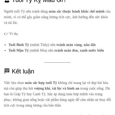
Người tuổi Tý nên tránh dùng
màu sắc thuộc hành khắc chế mệnh
của
mình, vì có thể gây giảm năng lượng tích cực, ảnh hưởng đến sức khỏe
và tài lộc.
👉 Ví dụ:
Tuổi Bính Tý
(mệnh Thủy) nên
tránh màu vàng, nâu đất
Tuổi Mậu Tý
(mệnh Hỏa) nên
tránh màu đen, xanh nước biển
🏁 Kết luận
Việc lựa chọn
màu sắc hợp tuổi Tý
không chỉ mang lại vẻ đẹp hài hòa
mà còn giúp thu hút
vượng khí, tài lộc và bình an
trong cuộc sống. Dù
bạn là Giáp Tý hay Canh Tý, hãy áp dụng màu hợp mệnh vào trang
phục, không gian sống hoặc vật phẩm hàng ngày để cảm nhận sự thay đổi
tích cực trong năng lượng của bản thân.