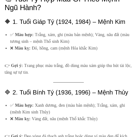
Ngũ Hành?
🔶 1. Tuổi Giáp Tý (1924, 1984) – Mệnh Kim
✅
Màu hợp:
Trắng, xám, ghi (màu bản mệnh); Vàng, nâu đất (màu
tương sinh – mệnh Thổ sinh Kim)
❌
Màu kỵ:
Đỏ, hồng, cam (mệnh Hỏa khắc Kim)
👉
Gợi ý:
Trang phục màu trắng, đồ dùng màu xám giúp thu hút tài lộc,
tăng sự tự tin.
🔷 2. Tuổi Bính Tý (1936, 1996) – Mệnh Thủy
✅
Màu hợp:
Xanh dương, đen (màu bản mệnh); Trắng, xám, ghi
(mệnh Kim sinh Thủy)
❌
Màu kỵ:
Vàng đất, nâu (mệnh Thổ khắc Thủy)
👉
Gợi ý:
Đeo vòng đá thạch anh trắng hoặc dùng ví màu đen để kích