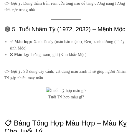
👉
Gợi ý:
Dùng thảm trải, rèm cửa tông nâu để tăng cường năng lượng
tích cực trong nhà.
🟢 5. Tuổi Nhâm Tý (1972, 2032) – Mệnh Mộc
✅
Màu hợp:
Xanh lá cây (màu bản mệnh); Đen, xanh dương (Thủy
sinh Mộc)
❌
Màu kỵ:
Trắng, xám, ghi (Kim khắc Mộc)
👉
Gợi ý:
Sử dụng cây cảnh, vật dụng màu xanh lá sẽ giúp người Nhâm
Tý gặp nhiều may mắn.
Tuổi Tý hợp màu gì?
📋 Bảng Tổng Hợp Màu Hợp – Màu Kỵ
Cho Tuổi Tý