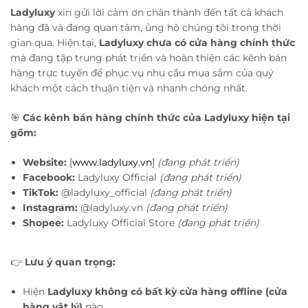
Ladyluxy
xin gửi lời cảm ơn chân thành đến tất cả khách
hàng đã và đang quan tâm, ủng hộ chúng tôi trong thời
gian qua. Hiện tại,
Ladyluxy chưa có cửa hàng chính thức
mà đang tập trung phát triển và hoàn thiện các kênh bán
hàng trực tuyến để phục vụ nhu cầu mua sắm của quý
khách một cách thuận tiện và nhanh chóng nhất.
🎯
Các kênh bán hàng chính thức của Ladyluxy hiện tại
gồm:
Website:
[
www.ladyluxy.vn
]
(đang
phát triển
)
Facebook:
Ladyluxy Official
(đang phát triển)
TikTok:
@ladyluxy_official
(đang phát triển)
Instagram:
@ladyluxy.vn
(đang phát triển)
Shopee:
Ladyluxy Official Store
(đang phát triển)
👉
Lưu ý quan trọng:
Hiện
Ladyluxy không có bất kỳ cửa hàng offline (cửa
hàng vật lý)
nào.