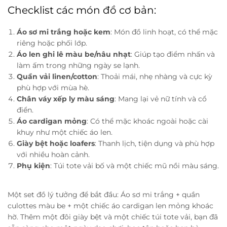
Checklist các món đồ cơ bản:
Áo sơ mi trắng hoặc kem
: Món đồ linh hoạt, có thể mặc
riêng hoặc phối lớp.
Áo len ghi lê màu be/nâu nhạt
: Giúp tạo điểm nhấn và
làm ấm trong những ngày se lạnh.
Quần vải linen/cotton
: Thoải mái, nhẹ nhàng và cực kỳ
phù hợp với mùa hè.
Chân váy xếp ly màu sáng
: Mang lại vẻ nữ tính và cổ
điển.
Áo cardigan mỏng
: Có thể mặc khoác ngoài hoặc cài
khuy như một chiếc áo len.
Giày bệt hoặc loafers
: Thanh lịch, tiện dụng và phù hợp
với nhiều hoàn cảnh.
Phụ kiện
: Túi tote vải bố và một chiếc mũ nồi màu sáng.
Một set đồ lý tưởng để bắt đầu: Áo sơ mi trắng + quần
culottes màu be + một chiếc áo cardigan len mỏng khoác
hờ. Thêm một đôi giày bệt và một chiếc túi tote vải, bạn đã