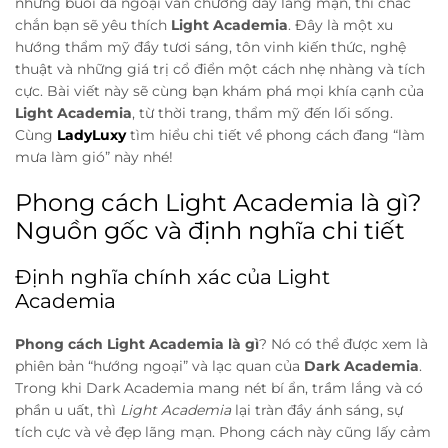
những buổi dã ngoại văn chương đầy lãng mạn, thì chắc
chắn bạn sẽ yêu thích
Light Academia
. Đây là một xu
hướng thẩm mỹ đầy tươi sáng, tôn vinh kiến thức, nghệ
thuật và những giá trị cổ điển một cách nhẹ nhàng và tích
cực. Bài viết này sẽ cùng bạn khám phá mọi khía cạnh của
Light Academia
, từ thời trang, thẩm mỹ đến lối sống.
Cùng
LadyLuxy
tìm hiểu chi tiết về phong cách đang “làm
mưa làm gió” này nhé!
Phong cách Light Academia là gì?
Nguồn gốc và định nghĩa chi tiết
Định nghĩa chính xác của Light
Academia
Phong cách Light Academia là gì
? Nó có thể được xem là
phiên bản “hướng ngoại” và lạc quan của
Dark Academia
.
Trong khi Dark Academia mang nét bí ẩn, trầm lắng và có
phần u uất, thì
Light Academia
lại tràn đầy ánh sáng, sự
tích cực và vẻ đẹp lãng mạn. Phong cách này cũng lấy cảm