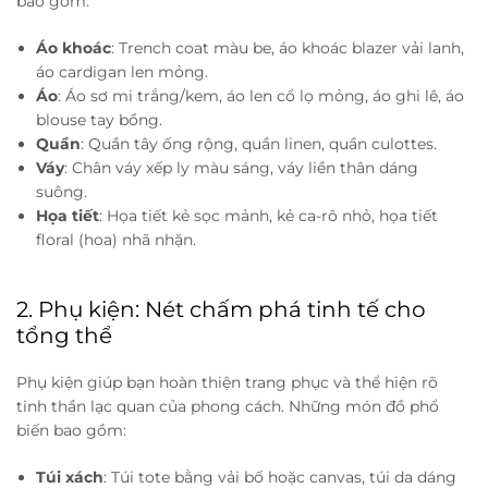
bao gồm:
Áo khoác
: Trench coat màu be, áo khoác blazer vải lanh,
áo cardigan len mỏng.
Áo
: Áo sơ mi trắng/kem, áo len cổ lọ mỏng, áo ghi lê, áo
blouse tay bồng.
Quần
: Quần tây ống rộng, quần linen, quần culottes.
Váy
: Chân váy xếp ly màu sáng, váy liền thân dáng
suông.
Họa tiết
: Họa tiết kẻ sọc mảnh, kẻ ca-rô nhỏ, họa tiết
floral (hoa) nhã nhặn.
2. Phụ kiện: Nét chấm phá tinh tế cho
tổng thể
Phụ kiện giúp bạn hoàn thiện trang phục và thể hiện rõ
tinh thần lạc quan của phong cách. Những món đồ phổ
biến bao gồm:
Túi xách
: Túi tote bằng vải bố hoặc canvas, túi da dáng