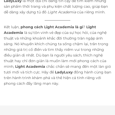
LadyLuxy
là một địa chỉ đáng tin cậy để tìm kiếm những
sản phẩm thời trang và phụ kiện chất lượng cao, giúp bạn
dễ dàng xây dựng tủ đồ
Light Academia
của riêng mình.
Kết luận,
phong cách Light Academia là gì
?
Light
Academia
là sự tôn vinh vẻ đẹp của sự học hỏi, của nghệ
thuật và những khoảnh khắc đời thường tràn ngập ánh
sáng. Nó khuyến khích chúng ta sống chậm lại, trân trọng
những giá trị cổ điển và tìm thấy niềm vui trong những
điều giản dị nhất. Dù bạn là người yêu sách, thích nghệ
thuật hay chỉ đơn giản là muốn làm mới phong cách của
mình,
Light Academia
chắc chắn sẽ mang đến một làn gió
tươi mới và tích cực. Hãy để
LadyLuxy
đồng hành cùng bạn
trên hành trình khám phá và thể hiện cá tính riêng với
phong cách đầy lãng mạn này.