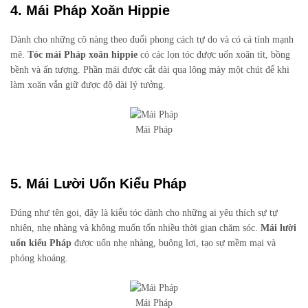
4. Mái Pháp Xoăn Hippie
Dành cho những cô nàng theo đuổi phong cách tự do và có cá tính mạnh
mẽ.
Tóc mái Pháp xoăn hippie
có các lọn tóc được uốn xoăn tít, bồng
bềnh và ấn tượng. Phần mái được cắt dài qua lông mày một chút để khi
làm xoăn vẫn giữ được độ dài lý tưởng.
Mái Pháp
5. Mái Lười Uốn Kiểu Pháp
Đúng như tên gọi, đây là kiểu tóc dành cho những ai yêu thích sự tự
nhiên, nhẹ nhàng và không muốn tốn nhiều thời gian chăm sóc.
Mái lười
uốn kiểu Pháp
được uốn nhẹ nhàng, buông lơi, tạo sự mềm mại và
phóng khoáng.
Mái Pháp