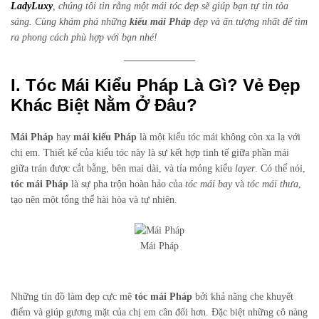
LadyLuxy
, chúng tôi tin rằng một mái tóc đẹp sẽ giúp bạn tự tin tỏa
sáng. Cùng khám phá những
kiểu mái Pháp
đẹp và ấn tượng nhất để tìm
ra phong cách phù hợp với bạn nhé!
I. Tóc Mái Kiểu Pháp Là Gì? Vẻ Đẹp
Khác Biệt Nằm Ở Đâu?
Mái Pháp
hay
mái kiểu Pháp
là một kiểu tóc mái không còn xa lạ với
chị em. Thiết kế của kiểu tóc này là sự kết hợp tinh tế giữa phần mái
giữa trán được cắt bằng, bên mai dài, và tỉa mỏng kiểu
layer
. Có thể nói,
tóc mái Pháp
là sự pha trộn hoàn hảo của
tóc mái bay
và
tóc mái thưa
,
tạo nên một tổng thể hài hòa và tự nhiên.
Mái Pháp
Những tín đồ làm đẹp cực mê
tóc mái Pháp
bởi khả năng che khuyết
điểm và giúp gương mặt của chị em cân đối hơn. Đặc biệt những cô nàng