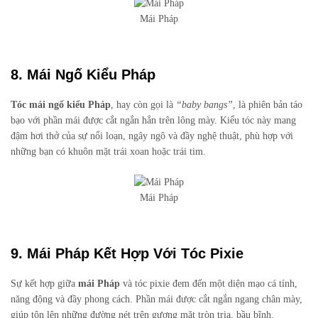
Mái Pháp
8. Mái Ngố Kiểu Pháp
Tóc mái ngố kiểu Pháp
, hay còn gọi là
“baby bangs”
, là phiên bản táo
bạo với phần mái được cắt ngắn hẳn trên lông mày. Kiểu tóc này mang
đậm hơi thở của sự nổi loạn, ngây ngô và đầy nghệ thuật, phù hợp với
những bạn có khuôn mặt trái xoan hoặc trái tim.
Mái Pháp
9. Mái Pháp Kết Hợp Với Tóc Pixie
Sự kết hợp giữa
mái Pháp
và tóc pixie đem đến một diện mạo cá tính,
năng động và đầy phong cách. Phần mái được cắt ngắn ngang chân mày,
giúp tôn lên những đường nét trên gương mặt tròn trịa, bầu bĩnh.