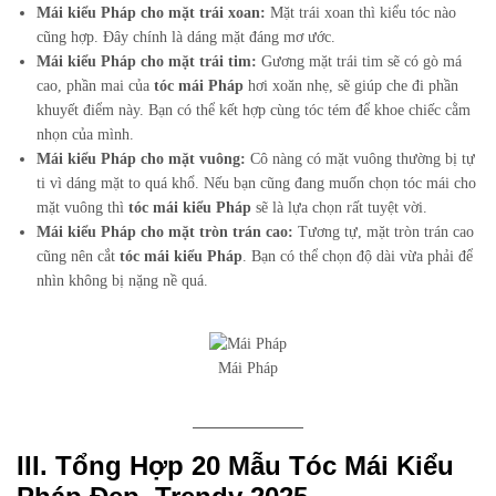
Mái kiểu Pháp cho mặt trái xoan:
Mặt trái xoan thì kiểu tóc nào
cũng hợp. Đây chính là dáng mặt đáng mơ ước.
Mái kiểu Pháp cho mặt trái tim:
Gương mặt trái tim sẽ có gò má
cao, phần mai của
tóc mái Pháp
hơi xoăn nhẹ, sẽ giúp che đi phần
khuyết điểm này. Bạn có thể kết hợp cùng tóc tém để khoe chiếc cằm
nhọn của mình.
Mái kiểu Pháp cho mặt vuông:
Cô nàng có mặt vuông thường bị tự
ti vì dáng mặt to quá khổ. Nếu bạn cũng đang muốn chọn tóc mái cho
mặt vuông thì
tóc mái kiểu Pháp
sẽ là lựa chọn rất tuyệt vời.
Mái kiểu Pháp cho mặt tròn trán cao:
Tương tự, mặt tròn trán cao
cũng nên cắt
tóc mái kiểu Pháp
. Bạn có thể chọn độ dài vừa phải để
nhìn không bị nặng nề quá.
Mái Pháp
III. Tổng Hợp 20 Mẫu Tóc Mái Kiểu