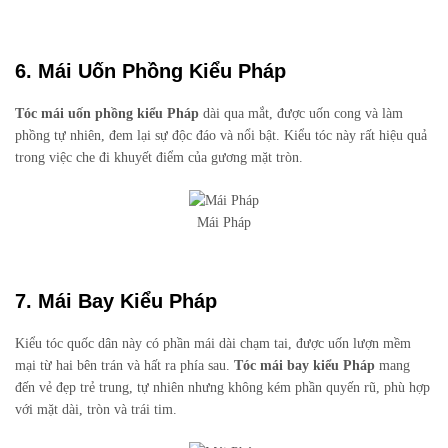
6. Mái Uốn Phồng Kiểu Pháp
Tóc mái uốn phồng kiểu Pháp
dài qua mắt, được uốn cong và làm
phồng tự nhiên, đem lại sự độc đáo và nổi bật. Kiểu tóc này rất hiệu quả
trong việc che đi khuyết điểm của gương mặt tròn.
Mái Pháp
7. Mái Bay Kiểu Pháp
Kiểu tóc quốc dân này có phần mái dài chạm tai, được uốn lượn mềm
mại từ hai bên trán và hất ra phía sau.
Tóc mái bay kiểu Pháp
mang
đến vẻ đẹp trẻ trung, tự nhiên nhưng không kém phần quyến rũ, phù hợp
với mặt dài, tròn và trái tim.