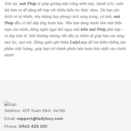
Tóm lại,
mái Pháp
sẽ giúp gương mặt trông mềm mại, thanh lịch, cuốn
hút hơn và dễ dàng kết hợp với nhiều kiểu tóc khác nhau. Dù bạn yêu
thích vẻ tự nhiên, nhẹ nhàng hay phong cách sang trọng, cá tính,
mái
Pháp
đều có thể đáp ứng hoàn hảo. Nếu bạn đang muốn làm mới diện
mạo của mình, đừng ngần ngại thử ngay một
kiểu mái Pháp
phù hợp –
vẻ đẹp tinh tế, thời thượng nhưng vẫn đầy tự nhiên sẽ giúp bạn tỏa sáng
mọi lúc, mọi nơi. Đừng quên ghé thăm
LadyLuxy
để tìm kiếm những sản
phẩm chất lượng, giúp bạn trở thành phiên bản hoàn hảo nhất của chính
mình!
Address: 429 Xuân Đỉnh, Hà Nội
Email:
support@ladyluxy.com
Phone:
0963 425 001