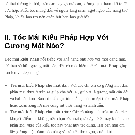
có thái dương bị hói, trán cao hay gò má cao, xương quai hàm thô to đều
cực hợp. Kiểu tóc mang đến vẻ ngoài lãng mạn, ngọt ngào của nàng thơ
Pháp, khiến bạn trở nên cuốn hút hơn bao giờ hết.
II. Tóc Mái Kiểu Pháp Hợp Với
Gương Mặt Nào?
Tóc mái kiểu Pháp
nổi tiếng với khả năng phù hợp với mọi dáng mặt.
Dù bạn sở hữu gương mặt nào, đều có một biến thể của
mái Pháp
giúp
tôn lên vẻ đẹp riêng.
Tóc mái kiểu Pháp cho mặt dài:
Với các chị em có gương mặt dài,
phần mái thưa ở trán sẽ giúp che bớt lại, giúp tỉ lệ gương mặt cân đối
và hài hòa hơn. Bạn có thể chọn tóc thẳng suôn mượt thêm
mái Pháp
hoặc xoăn sóng lơi nhẹ cũng rất thời trang và xinh xắn.
Tóc mái kiểu Pháp cho mặt tròn:
Các cô nàng mặt tròn muốn che
khuyết điểm thì không nên chọn tóc mái quá dày. Điều này khiến cho
phần
mái mưa
của kiểu tóc này phát huy tác dụng. Hai bên mai ôm
lấy gương mặt, đảm bảo nàng sẽ trở nên thon gọn, cuốn hút.