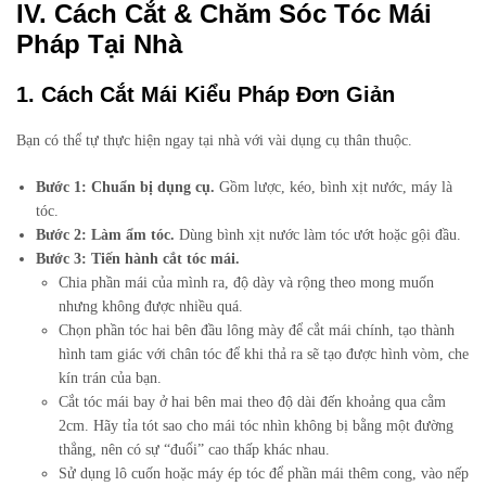
IV. Cách Cắt & Chăm Sóc Tóc Mái
Pháp Tại Nhà
1. Cách Cắt Mái Kiểu Pháp Đơn Giản
Bạn có thể tự thực hiện ngay tại nhà với vài dụng cụ thân thuộc.
Bước 1: Chuẩn bị dụng cụ.
Gồm lược, kéo, bình xịt nước, máy là
tóc.
Bước 2: Làm ẩm tóc.
Dùng bình xịt nước làm tóc ướt hoặc gội đầu.
Bước 3: Tiến hành cắt tóc mái.
Chia phần mái của mình ra, độ dày và rộng theo mong muốn
nhưng không được nhiều quá.
Chọn phần tóc hai bên đầu lông mày để cắt mái chính, tạo thành
hình tam giác với chân tóc để khi thả ra sẽ tạo được hình vòm, che
kín trán của bạn.
Cắt tóc mái bay ở hai bên mai theo độ dài đến khoảng qua cằm
2cm. Hãy tỉa tót sao cho mái tóc nhìn không bị bằng một đường
thẳng, nên có sự “đuổi” cao thấp khác nhau.
Sử dụng lô cuốn hoặc máy ép tóc để phần mái thêm cong, vào nếp