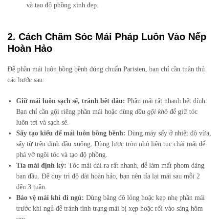
và tạo độ phồng xinh đẹp.
2. Cách Chăm Sóc Mái Pháp Luôn Vào Nếp
Hoàn Hảo
Để phần mái luôn bồng bềnh đúng chuẩn Parisien, bạn chỉ cần tuân thủ
các bước sau:
Giữ mái luôn sạch sẽ, tránh bết dầu:
Phần mái rất nhanh bết dính.
Bạn chỉ cần gội riêng phần mái hoặc dùng
dầu gội khô
để giữ tóc
luôn tơi và sạch sẽ.
Sấy tạo kiểu để mái luôn bồng bềnh:
Dùng máy sấy ở nhiệt độ vừa,
sấy từ trên đỉnh đầu xuống. Dùng lược tròn nhỏ liên tục chải mái để
phá vỡ ngôi tóc và tạo độ phồng.
Tỉa mái định kỳ:
Tóc mái dài ra rất nhanh, dễ làm mất phom dáng
ban đầu. Để duy trì độ dài hoàn hảo, bạn nên tỉa lại mái sau mỗi 2
đến 3 tuần.
Bảo vệ mái khi đi ngủ:
Dùng băng đô lỏng hoặc kẹp nhẹ phần mái
trước khi ngủ để tránh tình trạng mái bị xẹp hoặc rối vào sáng hôm