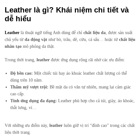
Leather là gì? Khái niệm chi tiết và
dễ hiểu
Leather
là thuật ngữ tiếng Anh dùng để chỉ
chất liệu da
, được sản xuất
chủ yếu từ
da động vật
như bò, trâu, dê, cừu, cá sấu… hoặc từ
chất liệu
nhân tạo
mô phỏng da thật.
Trong thời trang,
leather
được ứng dụng rộng rãi nhờ các ưu điểm:
Độ bền cao:
Một chiếc túi hay áo khoác leather chất lượng có thể
dùng trên 10 năm.
Thẩm mỹ vượt trội:
Bề mặt da có vân tự nhiên, mang lại cảm giác
cao cấp.
Tính ứng dụng đa dạng:
Leather phù hợp cho cả túi, giày, áo khoác,
thắt lưng, ví…
Với những ưu điểm này,
leather
luôn giữ vị trí “đỉnh cao” trong các chất
liệu thời trang.