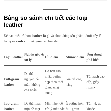
Bảng so sánh chi tiết các loại
leather
Để bạn hiểu rõ hơn
leather là gì
và chọn đúng sản phẩm, dưới đây là
bảng so sánh chi tiết
giữa các loại da:
Nguồn gốc &
Ứng dụng
Loại Leather
Ưu điểm
Nhược điểm
xử lý
phổ biến
Độ bền cao
Da thật
nhất, patina
Túi xách cao
Full-grain
nguyên bề
Giá rất cao,
đẹp theo thời
cấp, giày
leather
mặt, không
nặng
gian, sang
luxury
chà nhẵn
trọng
Top-grain
Da thật mài
Mịn, nhẹ, dễ
Ít patina hơn
Túi, ví, áo
leather
mịn bề mặt
xử lý màu sắc
full-grain
khoác