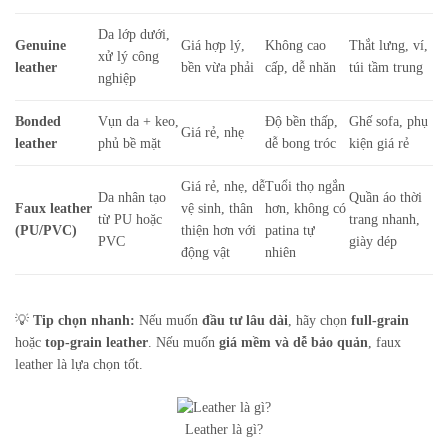
Da lớp dưới,
Genuine
Giá hợp lý,
Không cao
Thắt lưng, ví,
xử lý công
leather
bền vừa phải
cấp, dễ nhăn
túi tầm trung
nghiệp
Bonded
Vụn da + keo,
Độ bền thấp,
Ghế sofa, phụ
Giá rẻ, nhẹ
leather
phủ bề mặt
dễ bong tróc
kiện giá rẻ
Giá rẻ, nhẹ, dễ
Tuổi thọ ngắn
Da nhân tạo
Quần áo thời
Faux leather
vệ sinh, thân
hơn, không có
từ PU hoặc
trang nhanh,
(PU/PVC)
thiện hơn với
patina tự
PVC
giày dép
động vật
nhiên
💡
Tip chọn nhanh:
Nếu muốn
đầu tư lâu dài
, hãy chọn
full-grain
hoặc
top-grain leather
. Nếu muốn
giá mềm và dễ bảo quản
, faux
leather là lựa chọn tốt.
Leather là gì?