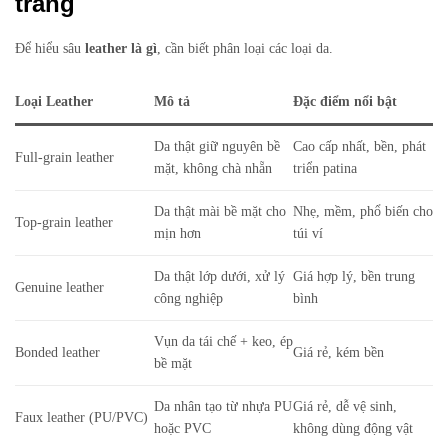
trang
Để hiểu sâu
leather là gì
, cần biết phân loại các loại da.
Loại Leather
Mô tả
Đặc điểm nổi bật
Da thật giữ nguyên bề
Cao cấp nhất, bền, phát
Full-grain leather
mặt, không chà nhẵn
triển patina
Da thật mài bề mặt cho
Nhẹ, mềm, phổ biến cho
Top-grain leather
mịn hơn
túi ví
Da thật lớp dưới, xử lý
Giá hợp lý, bền trung
Genuine leather
công nghiệp
bình
Vụn da tái chế + keo, ép
Bonded leather
Giá rẻ, kém bền
bề mặt
Da nhân tạo từ nhựa PU
Giá rẻ, dễ vệ sinh,
Faux leather (PU/PVC)
hoặc PVC
không dùng động vật