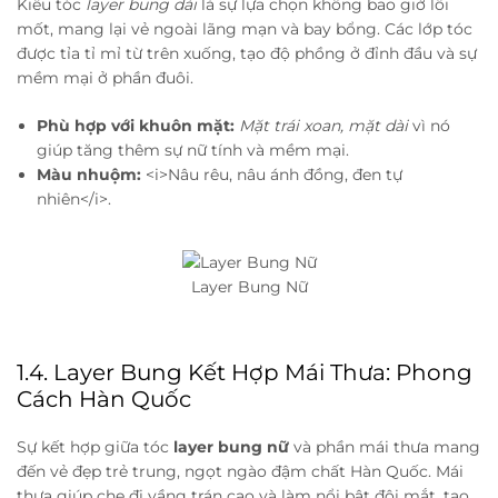
Kiểu tóc
layer bung dài
là sự lựa chọn không bao giờ lỗi
mốt, mang lại vẻ ngoài lãng mạn và bay bổng. Các lớp tóc
được tỉa tỉ mỉ từ trên xuống, tạo độ phồng ở đỉnh đầu và sự
mềm mại ở phần đuôi.
Phù hợp với khuôn mặt:
Mặt trái xoan, mặt dài
vì nó
giúp tăng thêm sự nữ tính và mềm mại.
Màu nhuộm:
<i>Nâu rêu, nâu ánh đồng, đen tự
nhiên</i>.
Layer Bung Nữ
1.4. Layer Bung Kết Hợp Mái Thưa: Phong
Cách Hàn Quốc
Sự kết hợp giữa tóc
layer bung nữ
và phần mái thưa mang
đến vẻ đẹp trẻ trung, ngọt ngào đậm chất Hàn Quốc. Mái
thưa giúp che đi vầng trán cao và làm nổi bật đôi mắt, tạo