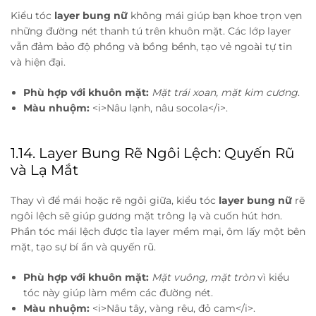
Kiểu tóc
layer bung nữ
không mái giúp bạn khoe trọn vẹn
những đường nét thanh tú trên khuôn mặt. Các lớp layer
vẫn đảm bảo độ phồng và bồng bềnh, tạo vẻ ngoài tự tin
và hiện đại.
Phù hợp với khuôn mặt:
Mặt trái xoan, mặt kim cương
.
Màu nhuộm:
<i>Nâu lạnh, nâu socola</i>.
1.14. Layer Bung Rẽ Ngôi Lệch: Quyến Rũ
và Lạ Mắt
Thay vì để mái hoặc rẽ ngôi giữa, kiểu tóc
layer bung nữ
rẽ
ngôi lệch sẽ giúp gương mặt trông lạ và cuốn hút hơn.
Phần tóc mái lệch được tỉa layer mềm mại, ôm lấy một bên
mặt, tạo sự bí ẩn và quyến rũ.
Phù hợp với khuôn mặt:
Mặt vuông, mặt tròn
vì kiểu
tóc này giúp làm mềm các đường nét.
Màu nhuộm:
<i>Nâu tây, vàng rêu, đỏ cam</i>.