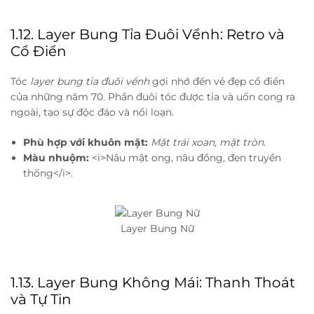
1.12. Layer Bung Tỉa Đuôi Vểnh: Retro và
Cổ Điển
Tóc
layer bung tỉa đuôi vểnh
gợi nhớ đến vẻ đẹp cổ điển
của những năm 70. Phần đuôi tóc được tỉa và uốn cong ra
ngoài, tạo sự độc đáo và nổi loạn.
Phù hợp với khuôn mặt:
Mặt trái xoan, mặt tròn
.
Màu nhuộm:
<i>Nâu mật ong, nâu đồng, đen truyền
thống</i>.
Layer Bung Nữ
1.13. Layer Bung Không Mái: Thanh Thoát
và Tự Tin