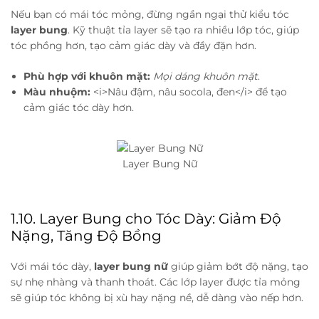
Nếu bạn có mái tóc mỏng, đừng ngần ngại thử kiểu tóc
layer bung
. Kỹ thuật tỉa layer sẽ tạo ra nhiều lớp tóc, giúp
tóc phồng hơn, tạo cảm giác dày và đầy đặn hơn.
Phù hợp với khuôn mặt:
Mọi dáng khuôn mặt
.
Màu nhuộm:
<i>Nâu đậm, nâu socola, đen</i> để tạo
cảm giác tóc dày hơn.
Layer Bung Nữ
1.10. Layer Bung cho Tóc Dày: Giảm Độ
Nặng, Tăng Độ Bồng
Với mái tóc dày,
layer bung nữ
giúp giảm bớt độ nặng, tạo
sự nhẹ nhàng và thanh thoát. Các lớp layer được tỉa mỏng
sẽ giúp tóc không bị xù hay nặng nề, dễ dàng vào nếp hơn.