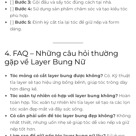
[ ]
Bước 3:
Gội đầu và sấy tóc đúng cách tại nhà.
[ ]
Bước 4:
Sử dụng sản phẩm chăm sóc và tạo kiểu tóc
phù hợp.
[ ]
Bước 5:
Định kỳ cắt tỉa lại tóc để giữ nếp và form
dáng.
4. FAQ – Những câu hỏi thường
gặp về Layer Bung Nữ
Tóc mỏng có cắt layer bung được không?
Có. Kỹ thuật
tỉa layer sẽ tạo hiệu ứng bồng bềnh, giúp tóc trông dày
hơn đáng kể.
Tóc xoăn tự nhiên có hợp với layer bung không?
Hoàn
toàn hợp. Tóc xoăn tự nhiên khi tỉa layer sẽ tạo ra các lọn
tóc xoăn đẹp mắt và đầy sức sống.
Có cần phải uốn để tóc layer bung đẹp không?
Không
nhất thiết, nhưng uốn nhẹ sẽ giúp tóc dễ vào nếp và giữ
nếp tốt hơn.
Làm sao để giữ nếp tóc layer bung nữ lâu?
Sử dụng