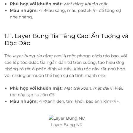
Phù hợp với khuôn mặt:
Mọi dáng khuôn mặt
.
Màu nhuộm:
<i>Màu sáng, màu pastel</i> để tăng sự
nhẹ nhàng.
1.11. Layer Bung Tỉa Tầng Cao: Ấn Tượng và
Độc Đáo
Tóc
layer bung tỉa tầng cao
là một phong cách táo bạo, với
các lớp tóc được tỉa ngắn dần từ trên xuống, tạo hiệu ứng
phồng rõ rệt ở phần đỉnh và gáy. Kiểu tóc này rất phù hợp
với những ai muốn thể hiện sự cá tính mạnh mẽ.
Phù hợp với khuôn mặt:
Mặt trái xoan, mặt dài
vì kiểu
tóc này tạo sự cân đối.
Màu nhuộm:
<i>Xanh đen, tím khói, bạc ánh kim</i>.
Layer Bung Nữ