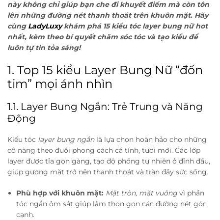
này không chỉ giúp bạn che đi khuyết điểm mà còn tôn
lên những đường nét thanh thoát trên khuôn mặt. Hãy
cùng
LadyLuxy
khám phá 15 kiểu tóc layer bung nữ hot
nhất, kèm theo bí quyết chăm sóc tóc và tạo kiểu để
luôn tự tin tỏa sáng!
1. Top 15 kiểu Layer Bung Nữ “đốn
tim” mọi ánh nhìn
1.1. Layer Bung Ngắn: Trẻ Trung và Năng
Động
Kiểu tóc
layer bung ngắn
là lựa chọn hoàn hảo cho những
cô nàng theo đuổi phong cách cá tính, tươi mới. Các lớp
layer được tỉa gọn gàng, tạo độ phồng tự nhiên ở đỉnh đầu,
giúp gương mặt trở nên thanh thoát và tràn đầy sức sống.
Phù hợp với khuôn mặt:
Mặt tròn, mặt vuông
vì phần
tóc ngắn ôm sát giúp làm thon gọn các đường nét góc
cạnh.