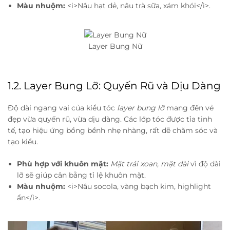
Màu nhuộm:
<i>Nâu hạt dẻ, nâu trà sữa, xám khói</i>.
Layer Bung Nữ
1.2. Layer Bung Lỡ: Quyến Rũ và Dịu Dàng
Độ dài ngang vai của kiểu tóc
layer bung lỡ
mang đến vẻ
đẹp vừa quyến rũ, vừa dịu dàng. Các lớp tóc được tỉa tinh
tế, tạo hiệu ứng bồng bềnh nhẹ nhàng, rất dễ chăm sóc và
tạo kiểu.
Phù hợp với khuôn mặt:
Mặt trái xoan, mặt dài
vì độ dài
lỡ sẽ giúp cân bằng tỉ lệ khuôn mặt.
Màu nhuộm:
<i>Nâu socola, vàng bạch kim, highlight
ẩn</i>.