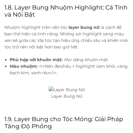
1.8. Layer Bung Nhuộm Highlight: Cá Tính
và Nổi Bật
Nhuộm highlight trên nền tóc
layer bung nữ
là cách để
bạn thể hiện cá tính riêng. Những sợi highlight sáng màu
xen kẽ giữa các lớp tóc tạo hiệu ứng chiều sâu và khiến mái
tóc trở nên nổi bật hơn bao giờ hết.
Phù hợp với khuôn mặt:
Mọi dáng khuôn mặt
.
Màu nhuộm:
<i>Nền đen/nâu + highlight xám khói, vàng
bạch kim, xanh rêu</i>.
Layer Bung Nữ
1.9. Layer Bung cho Tóc Mỏng: Giải Pháp
Tăng Độ Phồng