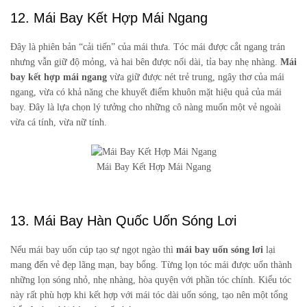
12. Mái Bay Kết Hợp Mái Ngang
Đây là phiên bản “cải tiến” của mái thưa. Tóc mái được cắt ngang trán
nhưng vẫn giữ độ mỏng, và hai bên được nối dài, tỉa bay nhẹ nhàng.
Mái
bay kết hợp mái ngang
vừa giữ được nét trẻ trung, ngây thơ của mái
ngang, vừa có khả năng che khuyết điểm khuôn mặt hiệu quả của mái
bay. Đây là lựa chọn lý tưởng cho những cô nàng muốn một vẻ ngoài
vừa cá tính, vừa nữ tính.
Mái Bay Kết Hợp Mái Ngang
13. Mái Bay Hàn Quốc Uốn Sóng Lơi
Nếu mái bay uốn cúp tạo sự ngọt ngào thì
mái bay uốn sóng lơi
lại
mang đến vẻ đẹp lãng mạn, bay bổng. Từng lọn tóc mái được uốn thành
những lọn sóng nhỏ, nhẹ nhàng, hòa quyện với phần tóc chính. Kiểu tóc
này rất phù hợp khi kết hợp với mái tóc dài uốn sóng, tạo nên một tổng