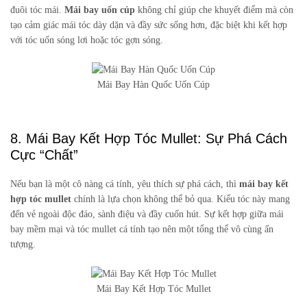
đuôi tóc mái.
Mái bay uốn cúp
không chỉ giúp che khuyết điểm mà còn
tạo cảm giác mái tóc dày dặn và đầy sức sống hơn, đặc biệt khi kết hợp
với tóc uốn sóng lơi hoặc tóc gợn sóng.
Mái Bay Hàn Quốc Uốn Cúp
8. Mái Bay Kết Hợp Tóc Mullet: Sự Phá Cách
Cực “Chất”
Nếu bạn là một cô nàng cá tính, yêu thích sự phá cách, thì
mái bay kết
hợp tóc mullet
chính là lựa chọn không thể bỏ qua. Kiểu tóc này mang
đến vẻ ngoài độc đáo, sành điệu và đầy cuốn hút. Sự kết hợp giữa mái
bay mềm mại và tóc mullet cá tính tạo nên một tổng thể vô cùng ấn
tượng.
Mái Bay Kết Hợp Tóc Mullet