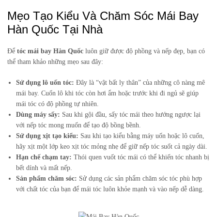
Mẹo Tạo Kiểu Và Chăm Sóc Mái Bay
Hàn Quốc Tại Nhà
Để
tóc mái bay Hàn Quốc
luôn giữ được độ phồng và nếp đẹp, bạn có
thể tham khảo những mẹo sau đây:
Sử dụng lô uốn tóc:
Đây là “vật bất ly thân” của những cô nàng mê
mái bay. Cuốn lô khi tóc còn hơi ẩm hoặc trước khi đi ngủ sẽ giúp
mái tóc có độ phồng tự nhiên.
Dùng máy sấy:
Sau khi gội đầu, sấy tóc mái theo hướng ngược lại
với nếp tóc mong muốn để tạo độ bồng bềnh.
Sử dụng xịt tạo kiểu:
Sau khi tạo kiểu bằng máy uốn hoặc lô cuốn,
hãy xịt một lớp keo xịt tóc mỏng nhẹ để giữ nếp tóc suốt cả ngày dài.
Hạn chế chạm tay:
Thói quen vuốt tóc mái có thể khiến tóc nhanh bị
bết dính và mất nếp.
Sản phẩm chăm sóc:
Sử dụng các sản phẩm chăm sóc tóc phù hợp
với chất tóc của bạn để mái tóc luôn khỏe mạnh và vào nếp dễ dàng.