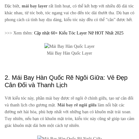
Đặc biệt,
mái bay layer
rất linh hoạt, có thể kết hợp với nhiều độ dài tóc
khác nhau, từ tóc bob, tóc ngang vai cho đến tóc dài thướt tha. Dù bạn có
phong cách cá tính hay dịu dàng, kiểu tóc này đều có thể “cân” được hết.
>>> Xem thêm:
Cập nhật 60+ Kiểu Tóc Layer Nữ HOT Nhất 2025
Mái Bay Hàn Quốc Layer
2. Mái Bay Hàn Quốc Rẽ Ngôi Giữa: Vẻ Đẹp
Cân Đối và Thanh Lịch
Với kiểu tóc này, phần mái bay được rẽ ngôi ở chính giữa, tạo sự cân đối
và thanh lịch cho gương mặt.
Mái bay rẽ ngôi giữa
làm nổi bật các
đường nét hài hòa, phù hợp nhất với những bạn có khuôn mặt trái xoan.
Tuy nhiên, nếu bạn có khuôn mặt tròn, kiểu tóc này cũng sẽ giúp tạo cảm
giác khuôn mặt dài hơn một cách tự nhiên.