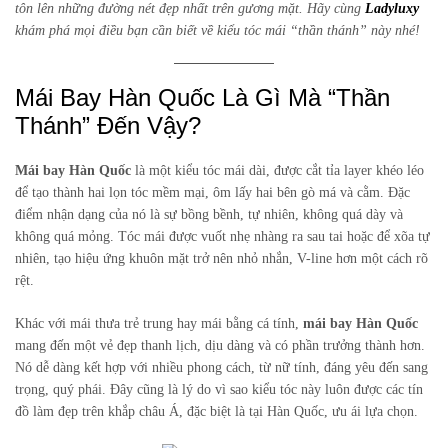
tôn lên những đường nét đẹp nhất trên gương mặt. Hãy cùng
Ladyluxy
khám phá mọi điều bạn cần biết về kiểu tóc mái “thần thánh” này nhé!
Mái Bay Hàn Quốc Là Gì Mà “Thần
Thánh” Đến Vậy?
Mái bay Hàn Quốc
là một kiểu tóc mái dài, được cắt tỉa layer khéo léo
để tạo thành hai lọn tóc mềm mại, ôm lấy hai bên gò má và cằm. Đặc
điểm nhận dạng của nó là sự bồng bềnh, tự nhiên, không quá dày và
không quá mỏng. Tóc mái được vuốt nhẹ nhàng ra sau tai hoặc để xõa tự
nhiên, tạo hiệu ứng khuôn mặt trở nên nhỏ nhắn, V-line hơn một cách rõ
rệt.
Khác với mái thưa trẻ trung hay mái bằng cá tính,
mái bay Hàn Quốc
mang đến một vẻ đẹp thanh lịch, dịu dàng và có phần trưởng thành hơn.
Nó dễ dàng kết hợp với nhiều phong cách, từ nữ tính, đáng yêu đến sang
trọng, quý phái. Đây cũng là lý do vì sao kiểu tóc này luôn được các tín
đồ làm đẹp trên khắp châu Á, đặc biệt là tại Hàn Quốc, ưu ái lựa chọn.