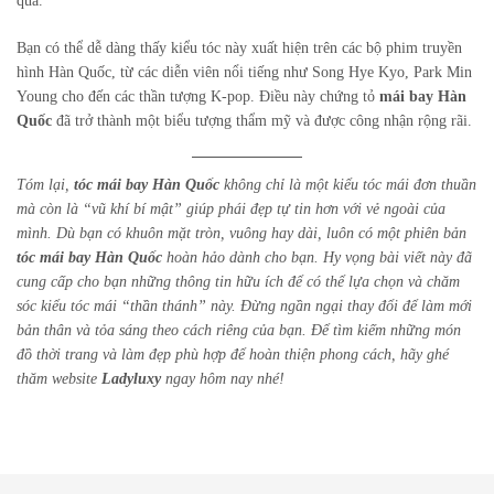
quả.
Bạn có thể dễ dàng thấy kiểu tóc này xuất hiện trên các bộ phim truyền
hình Hàn Quốc, từ các diễn viên nổi tiếng như Song Hye Kyo, Park Min
Young cho đến các thần tượng K-pop. Điều này chứng tỏ
mái bay Hàn
Quốc
đã trở thành một biểu tượng thẩm mỹ và được công nhận rộng rãi.
Tóm lại,
tóc mái bay Hàn Quốc
không chỉ là một kiểu tóc mái đơn thuần
mà còn là “vũ khí bí mật” giúp phái đẹp tự tin hơn với vẻ ngoài của
mình. Dù bạn có khuôn mặt tròn, vuông hay dài, luôn có một phiên bản
tóc mái bay Hàn Quốc
hoàn hảo dành cho bạn. Hy vọng bài viết này đã
cung cấp cho bạn những thông tin hữu ích để có thể lựa chọn và chăm
sóc kiểu tóc mái “thần thánh” này. Đừng ngần ngại thay đổi để làm mới
bản thân và tỏa sáng theo cách riêng của bạn. Để tìm kiếm những món
đồ thời trang và làm đẹp phù hợp để hoàn thiện phong cách, hãy ghé
thăm website
Ladyluxy
ngay hôm nay nhé!