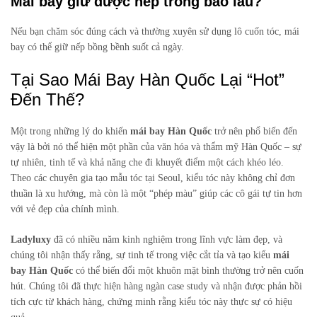
Mái bay giữ được nếp trong bao lâu?
Nếu bạn chăm sóc đúng cách và thường xuyên sử dụng lô cuốn tóc, mái
bay có thể giữ nếp bồng bềnh suốt cả ngày.
Tại Sao Mái Bay Hàn Quốc Lại “Hot”
Đến Thế?
Một trong những lý do khiến
mái bay Hàn Quốc
trở nên phổ biến đến
vậy là bởi nó thể hiện một phần của văn hóa và thẩm mỹ Hàn Quốc – sự
tự nhiên, tinh tế và khả năng che đi khuyết điểm một cách khéo léo.
Theo các chuyên gia tạo mẫu tóc tại Seoul, kiểu tóc này không chỉ đơn
thuần là xu hướng, mà còn là một “phép màu” giúp các cô gái tự tin hơn
với vẻ đẹp của chính mình.
Ladyluxy
đã có nhiều năm kinh nghiệm trong lĩnh vực làm đẹp, và
chúng tôi nhận thấy rằng, sự tinh tế trong việc cắt tỉa và tạo kiểu
mái
bay Hàn Quốc
có thể biến đổi một khuôn mặt bình thường trở nên cuốn
hút. Chúng tôi đã thực hiện hàng ngàn case study và nhận được phản hồi
tích cực từ khách hàng, chứng minh rằng kiểu tóc này thực sự có hiệu