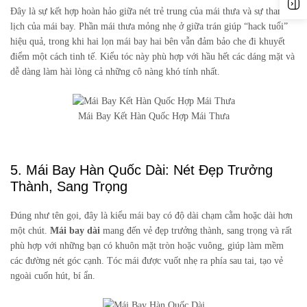
Đây là sự kết hợp hoàn hảo giữa nét trẻ trung của mái thưa và sự thanh
lịch của mái bay. Phần mái thưa mỏng nhẹ ở giữa trán giúp “hack tuổi”
hiệu quả, trong khi hai lọn mái bay hai bên vẫn đảm bảo che đi khuyết
điểm một cách tinh tế. Kiểu tóc này phù hợp với hầu hết các dáng mặt và
dễ dàng làm hài lòng cả những cô nàng khó tính nhất.
Mái Bay Kết Hàn Quốc Hợp Mái Thưa
5. Mái Bay Hàn Quốc Dài: Nét Đẹp Trưởng
Thành, Sang Trọng
Đúng như tên gọi, đây là kiểu mái bay có độ dài chạm cằm hoặc dài hơn
một chút.
Mái bay dài
mang đến vẻ đẹp trưởng thành, sang trọng và rất
phù hợp với những bạn có khuôn mặt tròn hoặc vuông, giúp làm mềm
các đường nét góc cạnh. Tóc mái được vuốt nhẹ ra phía sau tai, tạo vẻ
ngoài cuốn hút, bí ẩn.