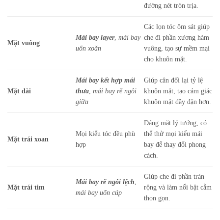
đường nét tròn trịa.
Các lọn tóc ôm sát giúp
Mái bay layer
,
mái bay
che đi phần xương hàm
Mặt vuông
uốn xoăn
vuông, tạo sự mềm mại
cho khuôn mặt.
Mái bay kết hợp mái
Giúp cân đối lại tỷ lệ
Mặt dài
thưa
,
mái bay rẽ ngôi
khuôn mặt, tạo cảm giác
giữa
khuôn mặt đầy đặn hơn.
Dáng mặt lý tưởng, có
Mọi kiểu tóc đều phù
thể thử mọi kiểu mái
Mặt trái xoan
hợp
bay để thay đổi phong
cách.
Giúp che đi phần trán
Mái bay rẽ ngôi lệch
,
Mặt trái tim
rộng và làm nổi bật cằm
mái bay uốn cúp
thon gọn.