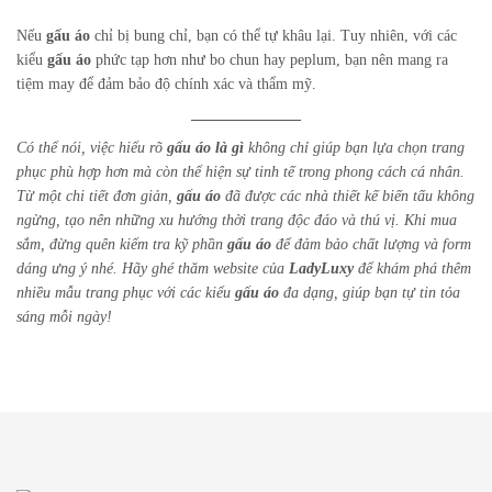
Nếu
gấu áo
chỉ bị bung chỉ, bạn có thể tự khâu lại. Tuy nhiên, với các
kiểu
gấu áo
phức tạp hơn như bo chun hay peplum, bạn nên mang ra
tiệm may để đảm bảo độ chính xác và thẩm mỹ.
Có thể nói, việc hiểu rõ
gấu áo là gì
không chỉ giúp bạn lựa chọn trang
phục phù hợp hơn mà còn thể hiện sự tinh tế trong phong cách cá nhân.
Từ một chi tiết đơn giản,
gấu áo
đã được các nhà thiết kế biến tấu không
ngừng, tạo nên những xu hướng thời trang độc đáo và thú vị. Khi mua
sắm, đừng quên kiểm tra kỹ phần
gấu áo
để đảm bảo chất lượng và form
dáng ưng ý nhé. Hãy ghé thăm website của
LadyLuxy
để khám phá thêm
nhiều mẫu trang phục với các kiểu
gấu áo
đa dạng, giúp bạn tự tin tỏa
sáng mỗi ngày!