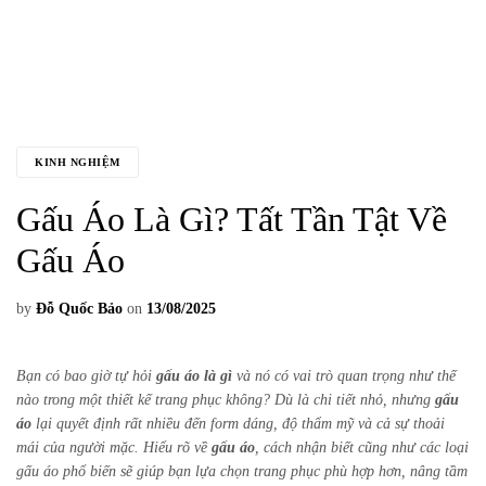
KINH NGHIỆM
Gấu Áo Là Gì? Tất Tần Tật Về
Gấu Áo
by
Đỗ Quốc Bảo
on
13/08/2025
Bạn có bao giờ tự hỏi
gấu áo là gì
và nó có vai trò quan trọng như thế
nào trong một thiết kế trang phục không? Dù là chi tiết nhỏ, nhưng
gấu
áo
lại quyết định rất nhiều đến form dáng, độ thẩm mỹ và cả sự thoải
mái của người mặc. Hiểu rõ về
gấu áo
, cách nhận biết cũng như các loại
gấu áo phổ biến sẽ giúp bạn lựa chọn trang phục phù hợp hơn, nâng tầm