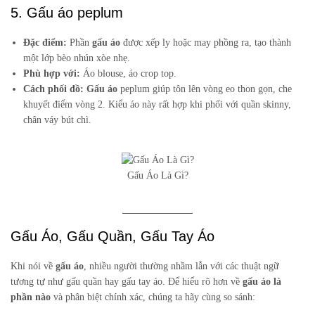
5. Gấu áo peplum
Đặc điểm:
Phần
gấu áo
được xếp ly hoặc may phồng ra, tạo thành
một lớp bèo nhún xòe nhẹ.
Phù hợp với:
Áo blouse, áo crop top.
Cách phối đồ:
Gấu áo
peplum giúp tôn lên vòng eo thon gọn, che
khuyết điểm vòng 2. Kiểu áo này rất hợp khi phối với quần skinny,
chân váy bút chì.
Gấu Áo Là Gì?
Gấu Áo, Gấu Quần, Gấu Tay Áo
Khi nói về
gấu áo
, nhiều người thường nhầm lẫn với các thuật ngữ
tương tự như gấu quần hay gấu tay áo. Để hiểu rõ hơn về
gấu áo là
phần nào
và phân biệt chính xác, chúng ta hãy cùng so sánh: