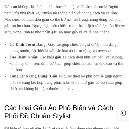
Gấu áo
không chỉ là điểm kết thúc của một chiếc áo mà còn là “ngôn
ngữ” của nhà thiết kế, truyền tải thông điệp về phong cách và cá tính.
Một chiếc áo thun đơn giản có thể trở nên trẻ trung, năng động với phần
gấu áo
bo chun. Ngược lại, một chiếc sơ mi thanh lịch sẽ được tôn lên vẻ
sang trọng, tinh tế nhờ phần
gấu áo
may gấp và xẻ tà nhẹ nhàng.
Cố Định Form Dáng:
Gấu áo
giúp chiếc áo giữ được hình dạng
mong muốn, đặc biệt là với các loại áo form rộng, áo oversize.
Tạo Điểm Nhấn:
Các kiểu
gấu áo
cách điệu như vạt bầu, vạt vuông,
xẻ tà hay đính ren, đính cườm… giúp chiếc áo trở nên độc đáo và thu
hút hơn.
Tăng Tính Ứng Dụng:
Gấu áo
được thiết kế phù hợp sẽ giúp người
mặc dễ dàng kết hợp trang phục hơn, ví dụ như
gấu áo
bo chun giúp
chiếc áo không bị luộm thuộm khi sơ vin.
Các Loại Gấu Áo Phổ Biến và Cách
Phối Đồ Chuẩn Stylist
Để hiểu rõ hơn về
gấu áo là gì
và cách ứng dụng vào phong cách thời