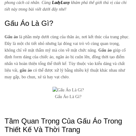
phong cách cá nhân. Cùng
LadyLuxy
khám phá thế giới thú vị của chi
tiết này trong bài viết dưới đây nhé!
Gấu Áo Là Gì?
Gấu áo
là phần mép dưới cùng của thân áo, nơi kết thúc của trang phục.
Đây là một chi tiết nhỏ nhưng lại đóng vai trò vô cùng quan trọng,
không chỉ về mặt thẩm mỹ mà còn về mặt chức năng.
Gấu áo
giúp cố
định form dáng của chiếc áo, ngăn áo bị cuộn lên, đồng thời tạo điểm
nhấn và hoàn thiện tổng thể thiết kế. Tùy thuộc vào kiểu dáng và chất
liệu vải,
gấu áo
có thể được xử lý bằng nhiều kỹ thuật khác nhau như
may gấp, bo chun, xẻ tà hay vạt chéo.
Gấu Áo Là Gì?
Tầm Quan Trọng Của Gấu Áo Trong
Thiết Kế Và Thời Trang