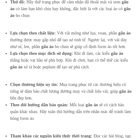
Thử đồ:
Hãy thử trang phục để cảm nhận độ thoải mái và xem
gấu
áo
có làm bạn khó chịu hay không, đặc biệt là với các loại áo có
gấu
áo
bo chun.
Lựa chọn theo chất liệu:
Với vải mỏng như lụa, voan, phần
gấu áo
thường được may gấp nhỏ để tạo sự tinh tế. Ngược lại, với vải dày
như nỉ, len, phần
gấu áo
bo chun sẽ giúp cố định form áo tốt hơn.
Lựa chọn theo mục đích sử dụng:
Khi đi làm, các kiểu
gấu áo
thẳng hoặc vạt bầu sẽ phù hợp. Khi đi chơi, bạn có thể thử các kiểu
gấu áo
xẻ tà hoặc peplum để tạo sự phá cách.
Chọn thương hiệu uy tín:
Mua trang phục từ các thương hiệu có
tiếng sẽ đảm bảo chất lượng đường may và chất liệu vải, giúp
gấu áo
bền đẹp hơn.
Theo dõi hướng dẫn bảo quản:
Mỗi loại
gấu áo
sẽ có cách bảo
quản khác nhau. Hãy tuân thủ hướng dẫn trên nhãn mác để tránh làm
hỏng form áo.
Tham khảo các nguồn kiến thức thời trang:
Đọc các bài blog, tạp