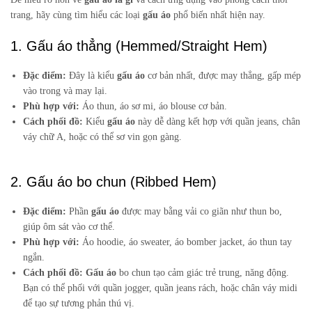
trang, hãy cùng tìm hiểu các loại
gấu áo
phổ biến nhất hiện nay.
1. Gấu áo thẳng (Hemmed/Straight Hem)
Đặc điểm:
Đây là kiểu
gấu áo
cơ bản nhất, được may thẳng, gấp mép
vào trong và may lại.
Phù hợp với:
Áo thun, áo sơ mi, áo blouse cơ bản.
Cách phối đồ:
Kiểu
gấu áo
này dễ dàng kết hợp với quần jeans, chân
váy chữ A, hoặc có thể sơ vin gọn gàng.
2. Gấu áo bo chun (Ribbed Hem)
Đặc điểm:
Phần
gấu áo
được may bằng vải co giãn như thun bo,
giúp ôm sát vào cơ thể.
Phù hợp với:
Áo hoodie, áo sweater, áo bomber jacket, áo thun tay
ngắn.
Cách phối đồ:
Gấu áo
bo chun tạo cảm giác trẻ trung, năng động.
Bạn có thể phối với quần jogger, quần jeans rách, hoặc chân váy midi
để tạo sự tương phản thú vị.