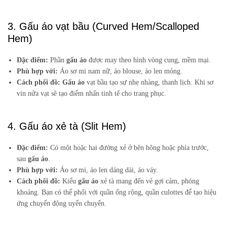
3. Gấu áo vạt bầu (Curved Hem/Scalloped
Hem)
Đặc điểm:
Phần
gấu áo
được may theo hình vòng cung, mềm mại.
Phù hợp với:
Áo sơ mi nam nữ, áo blouse, áo len mỏng.
Cách phối đồ:
Gấu áo
vạt bầu tạo sự nhẹ nhàng, thanh lịch. Khi sơ
vin nửa vạt sẽ tạo điểm nhấn tinh tế cho trang phục.
4. Gấu áo xẻ tà (Slit Hem)
Đặc điểm:
Có một hoặc hai đường xẻ ở bên hông hoặc phía trước,
sau
gấu áo
.
Phù hợp với:
Áo sơ mi, áo len dáng dài, áo váy.
Cách phối đồ:
Kiểu
gấu áo
xẻ tà mang đến vẻ gợi cảm, phóng
khoáng. Bạn có thể phối với quần ống rộng, quần culottes để tạo hiệu
ứng chuyển động uyển chuyển.