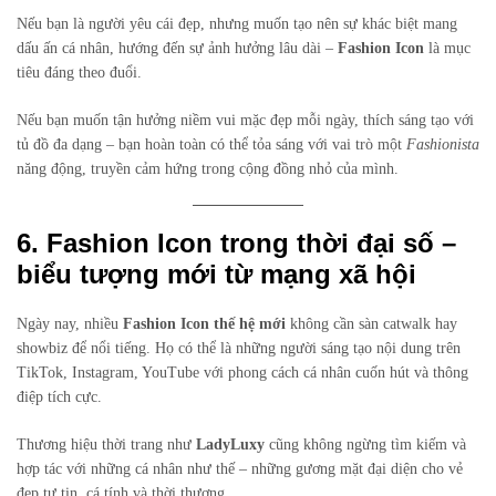
Nếu bạn là người yêu cái đẹp, nhưng muốn tạo nên sự khác biệt mang
dấu ấn cá nhân, hướng đến sự ảnh hưởng lâu dài –
Fashion Icon
là mục
tiêu đáng theo đuổi.
Nếu bạn muốn tận hưởng niềm vui mặc đẹp mỗi ngày, thích sáng tạo với
tủ đồ đa dạng – bạn hoàn toàn có thể tỏa sáng với vai trò một
Fashionista
năng động, truyền cảm hứng trong cộng đồng nhỏ của mình.
6. Fashion Icon trong thời đại số –
biểu tượng mới từ mạng xã hội
Ngày nay, nhiều
Fashion Icon thế hệ mới
không cần sàn catwalk hay
showbiz để nổi tiếng. Họ có thể là những người sáng tạo nội dung trên
TikTok, Instagram, YouTube với phong cách cá nhân cuốn hút và thông
điệp tích cực.
Thương hiệu thời trang như
LadyLuxy
cũng không ngừng tìm kiếm và
hợp tác với những cá nhân như thế – những gương mặt đại diện cho vẻ
đẹp tự tin, cá tính và thời thượng.