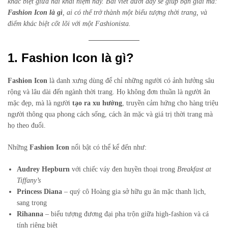
khác biệt giữa hai khái niệm này. Bài viết dưới đây sẽ giúp bạn giải mã:
Fashion Icon là gì
, ai có thể trở thành một biểu tượng thời trang, và
điểm khác biệt cốt lõi với một Fashionista.
1. Fashion Icon là gì?
Fashion Icon
là danh xưng dùng để chỉ những người có ảnh hưởng sâu
rộng và lâu dài đến ngành thời trang. Họ không đơn thuần là người ăn
mặc đẹp, mà là người
tạo ra xu hướng
, truyền cảm hứng cho hàng triệu
người thông qua phong cách sống, cách ăn mặc và giá trị thời trang mà
họ theo đuổi.
Những
Fashion Icon
nổi bật có thể kể đến như:
Audrey Hepburn
với chiếc váy đen huyền thoại trong
Breakfast at
Tiffany’s
Princess Diana
– quý cô Hoàng gia sở hữu gu ăn mặc thanh lịch,
sang trọng
Rihanna
– biểu tượng đương đại pha trộn giữa high-fashion và cá
tính riêng biệt