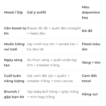
Màu
Mood / Dịp
Gợi ý outfit
dopamine
key
Cần boost tự
Blazer đỏ đô + quần đen straight
Đỏ đô
tin
+ heels đen
Muốn trông
Váy midi hoa lớn + sandal tan +
Floral màu
vui tươi
túi đan lát
ấm
Ngày sáng
Áo thun vàng + quần wide-leg
Vàng + tím
tạo
tím + sneaker trắng
Cuối tuần
Set cam đất (áo + quần) +
Cam đất
năng lượng
sneaker trắng + tote canvas
tonal
Brunch /
Váy babydoll hồng + giày trắng
Hồng vui
gặp bạn bè
+ mini bag trắng