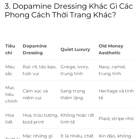
3. Dopamine Dressing Khác Gì Các
Phong Cách Thời Trang Khác?
Tiêu
Dopamine
Old Money
Quiet Luxury
chí
Dressing
Aesthetic
Màu
Rực rỡ, táo bạo,
Greige, ivory,
Navy, camel,
sắc
tươi vui
trung tính
trung tính
Mục
Cảm xúc và
Sang trọng
Heritage và tinh
tiêu
niềm vui
thầm lặng
tế
chính
Họa
Hoa, trừu tượng,
Không hoặc rất
Plaid, stripe nhỏ
tiết
bold print
tinh tế
Mặc những gì
Ít là nhiều, chất
Kín đáo, không