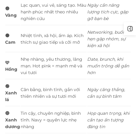
Lạc quan, vui vẻ, sáng tạo. Màu
Ngày cần năng
🟡
hạnh phúc nhất theo nhiều
lượng tích cực, gặp
Vàng
nghiên cứu
gỡ bạn bè
Networking, buổi
🟠
Nhiệt tình, xã hội, ấm áp. Kích
hẹn gặp nhóm, sự
Cam
thích sự giao tiếp và cởi mở
kiện xã hội
Nhẹ nhàng, yêu thương, lãng
Date, brunch, khi
🩷
mạn. Hot pink = mạnh mẽ và
muốn trông dễ gần
Hồng
vui tươi
hơn
🟢
Cân bằng, bình tĩnh, gắn với
Ngày căng thẳng,
Xanh
thiên nhiên và sự tươi mới
cần sự bình tâm
lá
🔵
Tin cậy, chuyên nghiệp, bình
Họp quan trọng, khi
Xanh
tĩnh. Navy = quyền lực nhẹ
cần tạo ấn tượng
dương
nhàng
đáng tin