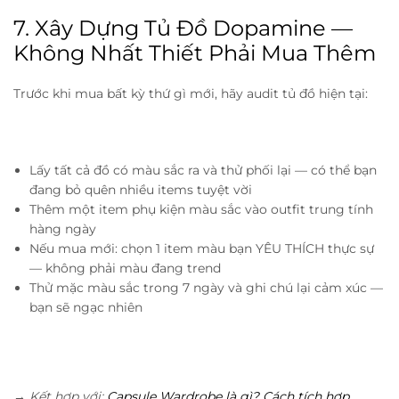
7. Xây Dựng Tủ Đồ Dopamine —
Không Nhất Thiết Phải Mua Thêm
Trước khi mua bất kỳ thứ gì mới, hãy audit tủ đồ hiện tại:
Lấy tất cả đồ có màu sắc ra và thử phối lại — có thể bạn
đang bỏ quên nhiều items tuyệt vời
Thêm một item phụ kiện màu sắc vào outfit trung tính
hàng ngày
Nếu mua mới: chọn 1 item màu bạn YÊU THÍCH thực sự
— không phải màu đang trend
Thử mặc màu sắc trong 7 ngày và ghi chú lại cảm xúc —
bạn sẽ ngạc nhiên
→ Kết hợp với:
Capsule Wardrobe là gì? Cách tích hợp