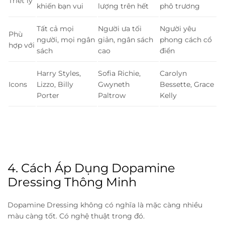
Triết lý
khiến bạn vui
lượng trên hết
phô trương
Tất cả mọi
Người ưa tối
Người yêu
Phù
người, mọi ngân
giản, ngân sách
phong cách cổ
hợp với
sách
cao
điển
Harry Styles,
Sofia Richie,
Carolyn
Icons
Lizzo, Billy
Gwyneth
Bessette, Grace
Porter
Paltrow
Kelly
4. Cách Áp Dụng Dopamine
Dressing Thông Minh
Dopamine Dressing không có nghĩa là mặc càng nhiều
màu càng tốt. Có nghệ thuật trong đó.