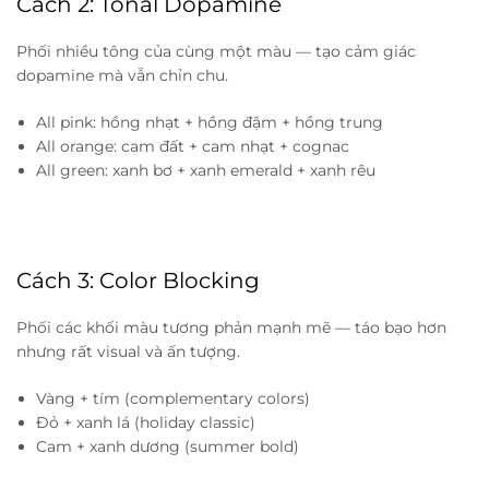
Cách 2: Tonal Dopamine
Phối nhiều tông của cùng một màu — tạo cảm giác
dopamine mà vẫn chỉn chu.
All pink: hồng nhạt + hồng đậm + hồng trung
All orange: cam đất + cam nhạt + cognac
All green: xanh bơ + xanh emerald + xanh rêu
Cách 3: Color Blocking
Phối các khối màu tương phản mạnh mẽ — táo bạo hơn
nhưng rất visual và ấn tượng.
Vàng + tím (complementary colors)
Đỏ + xanh lá (holiday classic)
Cam + xanh dương (summer bold)