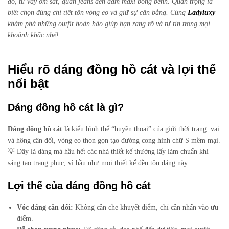
đồ, từ váy ôm sát, quần jeans đến đầm maxi bồng bềnh. Quan trọng là
biết chọn đúng chi tiết tôn vòng eo và giữ sự cân bằng. Cùng
Ladyluxy
khám phá những outfit hoàn hảo giúp bạn rạng rỡ và tự tin trong mọi
khoảnh khắc nhé!
Hiểu rõ dáng đồng hồ cát và lợi thế
nổi bật
Dáng đồng hồ cát là gì?
Dáng đồng hồ cát
là kiểu hình thể “huyền thoại” của giới thời trang: vai
và hông cân đối, vòng eo thon gọn tạo đường cong hình chữ S mềm mại.
💡 Đây là dáng mà hầu hết các nhà thiết kế thường lấy làm chuẩn khi
sáng tạo trang phục, vì hầu như mọi thiết kế đều tôn dáng này.
Lợi thế của dáng đồng hồ cát
Vóc dáng cân đối:
Không cần che khuyết điểm, chỉ cần nhấn vào ưu
điểm.