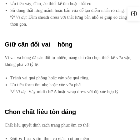
Ưu tiên váy, đầm, áo thiết kế ôm hoặc thắt eo.
Sử dụng thắt lưng mảnh hoặc bản vừa để tạo điểm nhấn rõ ràng.
💡
Ví dụ:
Đầm sheath dress với thắt lưng bản nhỏ sẽ giúp eo càng
thon gọn.
Giữ cân đối vai – hông
Vì vai và hông đã cân đối tự nhiên, nàng chỉ cần chọn thiết kế vừa vặn,
không phá vỡ tỷ lệ:
Tránh vai quá phồng hoặc váy xòe quá rộng.
Ưu tiên form ôm nhẹ hoặc xòe vừa phải.
💡
Ví dụ:
Váy midi chữ A hoặc wrap dress với độ xòe hợp lý.
Chọn chất liệu tôn dáng
Chất liệu quyết định cách trang phục ôm cơ thể:
Gợi ý:
Lụa, satin, thun co giãn, cotton mềm.