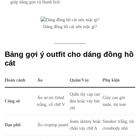
giúp dáng gọn và thanh lịch.
Dáng đồng hồ cát nên mặc gì?
Bảng gợi ý outfit cho dáng đồng hồ
cát
Hoàn cảnh
Áo
Quần/Váy
Phụ kiện
Quần tây cạp cao
Áo sơ mi fitted
Giày cao gót
Công sở
đen hoặc váy bút
trắng, cổ chữ V
nude, túi tote
chì
Jeans skinny hoặc
Sneaker trắng, túi
Dạo phố
Áo croptop pastel
chân váy chữ A
crossbody nhỏ