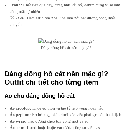
Tránh:
Chất liệu quá dày, cứng như vải bố, denim cứng vì sẽ làm
dáng mất tự nhiên.
💡
Ví dụ:
Đầm satin ôm nhẹ luôn làm nổi bật đường cong uyển
chuyển.
Dáng đồng hồ cát nên mặc gì?
Dáng đồng hồ cát nên mặc gì?
Outfit chi tiết cho từng item
Áo cho dáng đồng hồ cát
Áo croptop:
Khoe eo thon và tạo tỷ lệ 3 vòng hoàn hảo.
Áo peplum:
Eo bó nhẹ, phần dưới xòe vừa phải tạo nét thanh lịch.
Áo wrap:
Tạo đường chéo tôn vòng một và eo.
Áo sơ mi fitted hoặc buộc vạt:
Vừa công sở vừa casual.