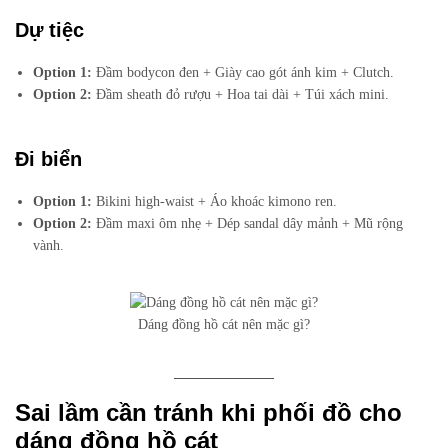
Dự tiệc
Option 1:
Đầm bodycon đen + Giày cao gót ánh kim + Clutch.
Option 2:
Đầm sheath đỏ rượu + Hoa tai dài + Túi xách mini.
Đi biển
Option 1:
Bikini high-waist + Áo khoác kimono ren.
Option 2:
Đầm maxi ôm nhẹ + Dép sandal dây mảnh + Mũ rộng
vành.
Dáng đồng hồ cát nên mặc gì?
Sai lầm cần tránh khi phối đồ cho
dáng đồng hồ cát