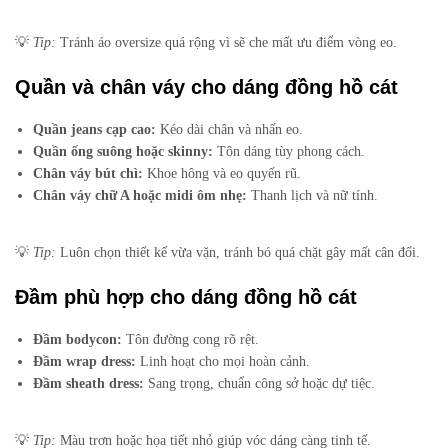
💡
Tip:
Tránh áo oversize quá rộng vì sẽ che mất ưu điểm vòng eo.
Quần và chân váy cho dáng đồng hồ cát
Quần jeans cạp cao:
Kéo dài chân và nhấn eo.
Quần ống suông hoặc skinny:
Tôn dáng tùy phong cách.
Chân váy bút chì:
Khoe hông và eo quyến rũ.
Chân váy chữ A hoặc midi ôm nhẹ:
Thanh lịch và nữ tính.
💡
Tip:
Luôn chọn thiết kế vừa vặn, tránh bó quá chặt gây mất cân đối.
Đầm phù hợp cho dáng đồng hồ cát
Đầm bodycon:
Tôn đường cong rõ rệt.
Đầm wrap dress:
Linh hoạt cho mọi hoàn cảnh.
Đầm sheath dress:
Sang trọng, chuẩn công sở hoặc dự tiệc.
💡
Tip:
Màu trơn hoặc họa tiết nhỏ giúp vóc dáng càng tinh tế.