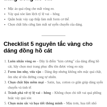
Mặc áo quá rộng che mất vòng eo.
Váy quá xòe làm lệch tỷ lệ vai – hông.
Quần hoặc váy cạp thấp làm mất form cơ thể.
Chọn chất liệu cứng làm mất sự uyển chuyển của dáng.
Checklist 5 nguyên tắc vàng cho
dáng đồng hồ cát
Luôn nhấn vòng eo
– Đây là điểm “kim cương” của dáng đồng hồ
cát, hãy chọn mọi trang phục đều tôn được vòng eo này.
Form ôm nhẹ, vừa vặn
– Dáng đẹp nhưng không nên mặc quá chật,
ôm nhẹ sẽ tôn đường cong tự nhiên.
Chọn chất liệu mềm mại
– Satin, lụa, cotton co giãn giúp dáng uyển
chuyển và tinh tế.
Tránh phá vỡ tỷ lệ vai – hông
– Không chọn chi tiết vai quá phồng
hoặc váy quá xòe.
Chọn màu sắc và họa tiết thông minh
– Màu trơn, họa tiết nhỏ