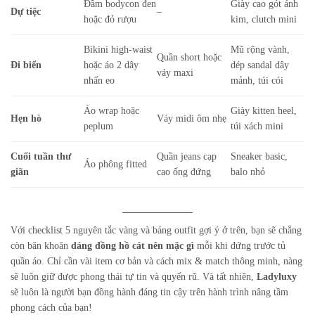
Đầm bodycon đen
Giày cao gót ánh
Dự tiệc
–
hoặc đỏ rượu
kim, clutch mini
Bikini high-waist
Mũ rộng vành,
Quần short hoặc
Đi biển
hoặc áo 2 dây
dép sandal dây
váy maxi
nhấn eo
mảnh, túi cói
Áo wrap hoặc
Giày kitten heel,
Hẹn hò
Váy midi ôm nhẹ
peplum
túi xách mini
Cuối tuần thư
Quần jeans cạp
Sneaker basic,
Áo phông fitted
giãn
cao ống đứng
balo nhỏ
Với checklist 5 nguyên tắc vàng và bảng outfit gợi ý ở trên, bạn sẽ chẳng
còn băn khoăn
dáng đồng hồ cát nên mặc gì
mỗi khi đứng trước tủ
quần áo. Chỉ cần vài item cơ bản và cách mix & match thông minh, nàng
sẽ luôn giữ được phong thái tự tin và quyến rũ. Và tất nhiên,
Ladyluxy
sẽ luôn là người bạn đồng hành đáng tin cậy trên hành trình nâng tầm
phong cách của bạn!