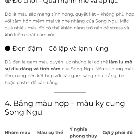
🔴 Đỏ chói – Quá mạnh mẽ và áp lực
Đỏ là màu sắc mang tính nóng, quyết liệt – không phù hợp
với tâm hồn mềm mại và nhẹ nhàng của Song Ngư. Mặc
quá nhiều màu đỏ có thể khiến nàng trở nên dễ stress và
khó kiểm soát cảm xúc.
⚫ Đen đậm – Cô lập và lạnh lùng
Dù đen là gam màu quyền lực nhưng lại có thể
làm lu mờ
sự dịu dàng và tình cảm
của Song Ngư. Nếu sử dụng màu
đen, nàng nên kết hợp với các gam sáng như trắng, be
hoặc pastel để cân bằng.
4. Bảng màu hợp – màu kỵ cung
Song Ngư
Ý nghĩa
Nhóm màu
Màu cụ thể
Gợi ý phối đồ
phong thủy