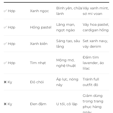
Bình yên, chữa
Váy xanh mint,
✅ Hợp
Xanh ngọc
lành
sơ mi voan
Lãng mạn,
Váy hoa pastel,
✅ Hợp
Hồng pastel
ngọt ngào
cardigan hồng
Sáng tạo, sâu
Set xanh navy,
✅ Hợp
Xanh biển
lắng
váy denim
Đầm tím
Mộng mơ,
✅ Hợp
Tím nhạt
lavender, áo
nghệ thuật
lilac
Áp lực, nóng
Tránh full
❌ Kỵ
Đỏ chói
nảy
outfit đỏ
Giảm dùng
trong trang
❌ Kỵ
Đen đậm
U tối, cô lập
phục hàng
ngày