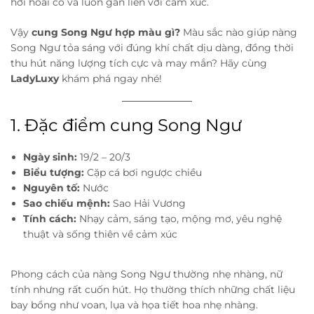
hơi hoài cổ và luôn gắn liền với cảm xúc.
Vậy
cung Song Ngư hợp màu gì?
Màu sắc nào giúp nàng
Song Ngư tỏa sáng với đúng khí chất dịu dàng, đồng thời
thu hút năng lượng tích cực và may mắn? Hãy cùng
LadyLuxy
khám phá ngay nhé!
1. Đặc điểm cung Song Ngư
Ngày sinh:
19/2 – 20/3
Biểu tượng:
Cặp cá bơi ngược chiều
Nguyên tố:
Nước
Sao chiếu mệnh:
Sao Hải Vương
Tính cách:
Nhạy cảm, sáng tạo, mộng mơ, yêu nghệ
thuật và sống thiên về cảm xúc
Phong cách của nàng Song Ngư thường nhẹ nhàng, nữ
tính nhưng rất cuốn hút. Họ thường thích những chất liệu
bay bổng như voan, lụa và họa tiết hoa nhẹ nhàng.