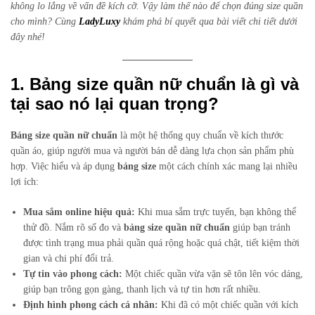
không lo lắng về vấn đề kích cỡ. Vậy làm thế nào để chọn đúng size quần
cho mình? Cùng
LadyLuxy
khám phá bí quyết qua bài viết chi tiết dưới
đây nhé!
1. Bảng size quần nữ chuẩn là gì và
tại sao nó lại quan trọng?
Bảng size quần nữ chuẩn
là một hệ thống quy chuẩn về kích thước
quần áo, giúp người mua và người bán dễ dàng lựa chọn sản phẩm phù
hợp. Việc hiểu và áp dụng
bảng size
một cách chính xác mang lại nhiều
lợi ích:
Mua sắm online hiệu quả:
Khi mua sắm trực tuyến, bạn không thể
thử đồ. Nắm rõ số đo và
bảng size quần nữ chuẩn
giúp bạn tránh
được tình trạng mua phải quần quá rộng hoặc quá chật, tiết kiệm thời
gian và chi phí đổi trả.
Tự tin vào phong cách:
Một chiếc quần vừa vặn sẽ tôn lên vóc dáng,
giúp bạn trông gọn gàng, thanh lịch và tự tin hơn rất nhiều.
Định hình phong cách cá nhân:
Khi đã có một chiếc quần với kích