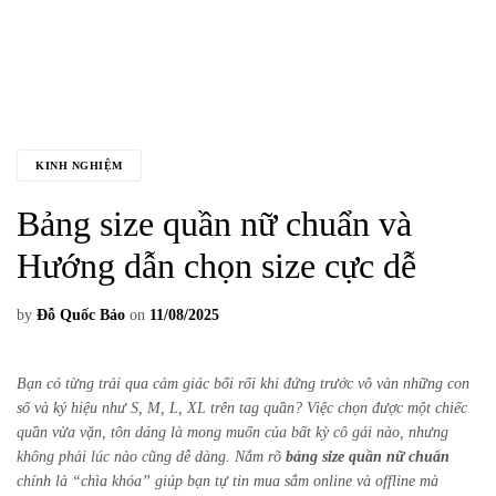
KINH NGHIỆM
Bảng size quần nữ chuẩn và
Hướng dẫn chọn size cực dễ
by
Đỗ Quốc Bảo
on
11/08/2025
Bạn có từng trải qua cảm giác bối rối khi đứng trước vô vàn những con
số và ký hiệu như S, M, L, XL trên tag quần? Việc chọn được một chiếc
quần vừa vặn, tôn dáng là mong muốn của bất kỳ cô gái nào, nhưng
không phải lúc nào cũng dễ dàng. Nắm rõ
bảng size quần nữ chuẩn
chính là “chìa khóa” giúp bạn tự tin mua sắm online và offline mà