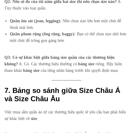
Q2: Nếu số đo của tôi nằm giữa hai size thì nên chọn size nào?
A:
Tùy thuộc vào loại quần.
Quần ôm sát (jean, legging):
Nên chọn size lớn hơn một chút để
thoải mái hơn.
Quần phom rộng (ống rộng, baggy):
Bạn có thể chọn size nhỏ hơn
một chút để trông gọn gàng hơn.
Q3: Có sự khác biệt giữa bảng size quần của các thương hiệu
không?
A: Có. Các thương hiệu thường có
bảng size
riêng. Hãy luôn
tham khảo
bảng size
của từng nhãn hàng trước khi quyết định mua.
7. Bảng so sánh giữa Size Châu Á
và Size Châu Âu
Việc mua sắm quần áo từ các thương hiệu quốc tế yêu cầu bạn phải hiểu
sự khác biệt về
size
.