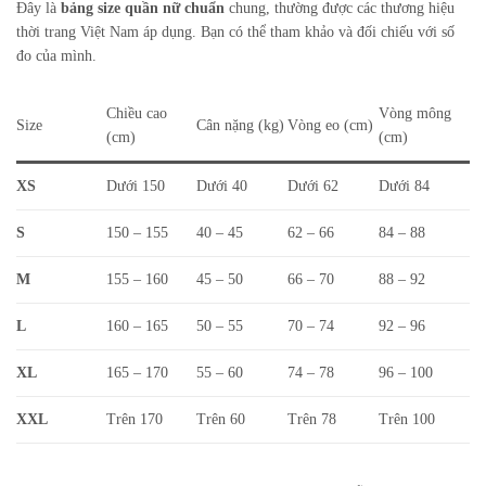
Đây là
bảng size quần nữ chuẩn
chung, thường được các thương hiệu
thời trang Việt Nam áp dụng. Bạn có thể tham khảo và đối chiếu với số
đo của mình.
Chiều cao
Vòng mông
Size
Cân nặng (kg)
Vòng eo (cm)
(cm)
(cm)
XS
Dưới 150
Dưới 40
Dưới 62
Dưới 84
S
150 – 155
40 – 45
62 – 66
84 – 88
M
155 – 160
45 – 50
66 – 70
88 – 92
L
160 – 165
50 – 55
70 – 74
92 – 96
XL
165 – 170
55 – 60
74 – 78
96 – 100
XXL
Trên 170
Trên 60
Trên 78
Trên 100