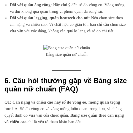
Đối với quần ống rộng:
Hãy chú ý đến số đo vòng eo. Vòng mông
và đùi không quá quan trọng vì phom quần đã rộng rãi.
Đối với quần legging, quần heattech cho nữ:
Nên chọn size theo
cân nặng và chiều cao. Vì chất liệu co giãn tốt, bạn chỉ cần chọn size
vừa vặn với vóc dáng, không cần quá lo lắng về số đo chi tiết.
Bảng size quần nữ chuẩn
6. Câu hỏi thường gặp về Bảng size
quần nữ chuẩn (FAQ)
Q1: Cân nặng và chiều cao hay số đo vòng eo, mông quan trọng
hơn?
A: Số đo vòng eo và vòng mông luôn quan trọng hơn, vì chúng
quyết định độ vừa vặn của chiếc quần.
Bảng size quần theo cân nặng
và chiều cao
chỉ là yếu tố tham khảo ban đầu.