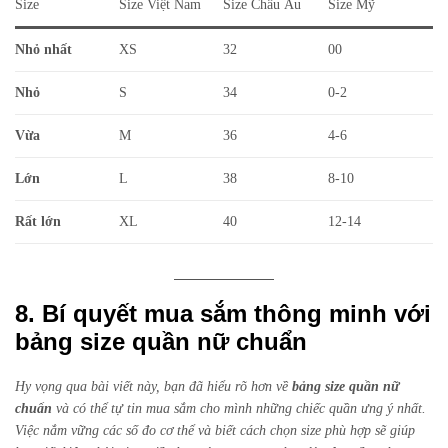
Size
Size Việt Nam
Size Châu Âu
Size Mỹ
Nhỏ nhất
XS
32
00
Nhỏ
S
34
0-2
Vừa
M
36
4-6
Lớn
L
38
8-10
Rất lớn
XL
40
12-14
8. Bí quyết mua sắm thông minh với
bảng size quần nữ chuẩn
Hy vọng qua bài viết này, bạn đã hiểu rõ hơn về
bảng size quần nữ
chuẩn
và có thể tự tin mua sắm cho mình những chiếc quần ưng ý nhất.
Việc nắm vững các số đo cơ thể và biết cách chọn size phù hợp sẽ giúp