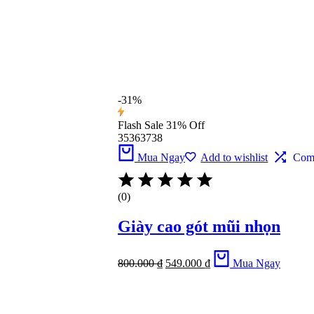
-31%
Flash Sale
31% Off
35
36
37
38
Mua Ngay
Add to wishlist
Com
(0)
Giày cao gót mũi nhọn
800.000
₫
549.000
₫
Mua Ngay