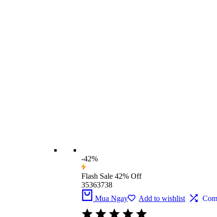
-42%
Flash Sale
42% Off
35
36
37
38
Mua Ngay
Add to wishlist
Com