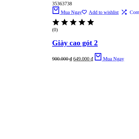
35
36
37
38
Mua Ngay
Add to wishlist
Com
(0)
Giày cao gót 2
900.000
₫
649.000
₫
Mua Ngay